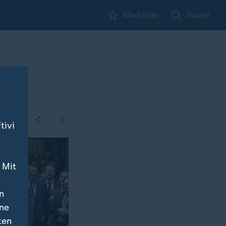
Merkliste
Suche
|
tivi
 Mit
n
ine
ten