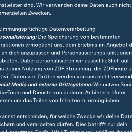
nstleister sind. Wir verwenden deine Daten auch nicht
merziellen Zwecken.
timmungspflichtige Datenverarbeitung
ersonalisierung:
Die Speicherung von bestimmten
eraktionen ermöglicht uns, dein Erlebnis im Angebot 
 an dich anzupassen und Personalisierungsfunktionen
ubieten. Dabei personalisieren wir ausschließlich auf
is deiner Nutzung von ZDF Streaming, der ZDFheute 
tivi. Daten von Dritten werden von uns nicht verwend
e das Unterhaus des britischen Parlaments für eine
ocial Media und externe Drittsysteme:
Wir nutzen Soci
, wodurch unter anderem der Vorrang von EU-Recht 
ia-Tools und Dienste von anderen Anbietern. Unter
ird.
erem um das Teilen von Inhalten zu ermöglichen.
kannst entscheiden, für welche Zwecke wir deine Dat
ichern und verarbeiten dürfen. Dies betrifft nur dein