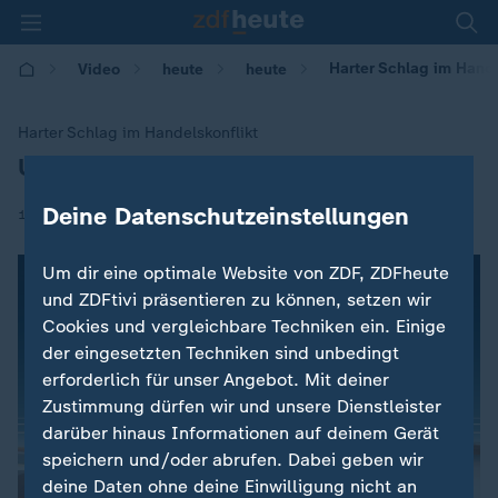
Harter Schlag im Hande
Video
heute
heute
Harter Schlag im Handelskonflikt
USA verhängen neue Zölle gegen China
:
Deine Datenschutzeinstellungen
|
18.09.2018 | 15:20
Um dir eine optimale Website von ZDF, ZDFheute
und ZDFtivi präsentieren zu können, setzen wir
Cookies und vergleichbare Techniken ein. Einige
der eingesetzten Techniken sind unbedingt
erforderlich für unser Angebot. Mit deiner
Zustimmung dürfen wir und unsere Dienstleister
darüber hinaus Informationen auf deinem Gerät
speichern und/oder abrufen. Dabei geben wir
deine Daten ohne deine Einwilligung nicht an