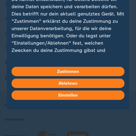
Zuletzt veröffentlicht
deine Daten speichern und verarbeiten dürfen.
Dies betrifft nur dein aktuell genutztes Gerät. Mit
Aktuelle Sendungs-Videos
"Zustimmen" erklärst du deine Zustimmung zu
unserer Datenverarbeitung, für die wir deine
ZDFheute Stories
Einwilligung benötigen. Oder du legst unter
"Einstellungen/Ablehnen" fest, welchen
Themen im Überblick
Zwecken du deine Zustimmung gibst und
welchen nicht. Deine Datenschutzeinstellungen
ZDFheute Update
kannst du jederzeit mit Wirkung für die Zukunft
Zustimmen
in deinen Einstellungen widerrufen oder ändern.
ZDFheute Apps
Ablehnen
Hier findest du das Impressum.
Weitere Informationen findest du in unserer
Einstellen
Datenschutzerklärung.
Nutzungsbedingungen
Datenschutz
Datenschutzeinstellungen
Impressum