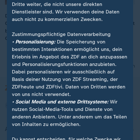
Dritte weiter, die nicht unsere direkten
Dienstleister sind. Wir verwenden deine Daten
Die USA weiten die Strafzölle gegen Importe aus
auch nicht zu kommerziellen Zwecken.
China massiv aus. Zunächst sollen die Zölle 10 Prozent
00:07
betragen, ab dem nächsten Jahr schon 25 Prozent.
Zustimmungspflichtige Datenverarbeitung
China kündigt Vergeltung an.
• Personalisierung:
Die Speicherung von
bestimmten Interaktionen ermöglicht uns, dein
Erlebnis im Angebot des ZDF an dich anzupassen
und Personalisierungsfunktionen anzubieten.
nach oben
Dabei personalisieren wir ausschließlich auf
Basis deiner Nutzung von ZDF Streaming, der
ZDFheute und ZDFtivi. Daten von Dritten werden
von uns nicht verwendet.
• Social Media und externe Drittsysteme:
Wir
nutzen Social-Media-Tools und Dienste von
anderen Anbietern. Unter anderem um das Teilen
von Inhalten zu ermöglichen.
Aktuell bei ZDFheute
Du kannst entscheiden, für welche Zwecke wir