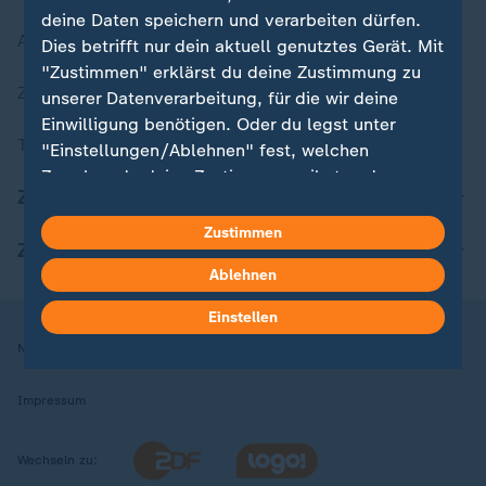
deine Daten speichern und verarbeiten dürfen.
Aktuelle Sendungs-Videos
Dies betrifft nur dein aktuell genutztes Gerät. Mit
"Zustimmen" erklärst du deine Zustimmung zu
ZDFheute Stories
unserer Datenverarbeitung, für die wir deine
Einwilligung benötigen. Oder du legst unter
Themen im Überblick
"Einstellungen/Ablehnen" fest, welchen
Zwecken du deine Zustimmung gibst und
ZDFheute Update
welchen nicht. Deine Datenschutzeinstellungen
kannst du jederzeit mit Wirkung für die Zukunft
Zustimmen
ZDFheute Apps
in deinen Einstellungen widerrufen oder ändern.
Ablehnen
Hier findest du das Impressum.
Einstellen
Weitere Informationen findest du in unserer
Nutzungsbedingungen
Datenschutz
Datenschutzeinstellungen
Datenschutzerklärung.
Impressum
Wechseln zu: