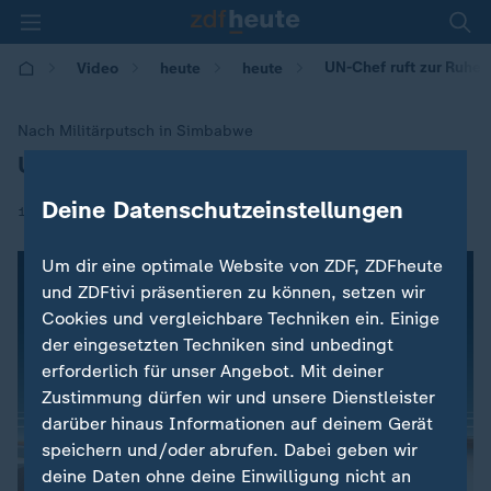
UN-Chef ruft zur Ruhe 
Video
heute
heute
Nach Militärputsch in Simbabwe
UN-Chef ruft zur Ruhe auf
:
Deine Datenschutzeinstellungen
|
16.11.2017 | 10:05
Um dir eine optimale Website von ZDF, ZDFheute
und ZDFtivi präsentieren zu können, setzen wir
Cookies und vergleichbare Techniken ein. Einige
der eingesetzten Techniken sind unbedingt
erforderlich für unser Angebot. Mit deiner
Zustimmung dürfen wir und unsere Dienstleister
darüber hinaus Informationen auf deinem Gerät
speichern und/oder abrufen. Dabei geben wir
deine Daten ohne deine Einwilligung nicht an