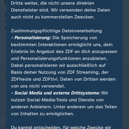
Dritte weiter, die nicht unsere direkten
Dienstleister sind. Wir verwenden deine Daten
In Simbabwe hat UN-Generalsekretär António Guterres
auch nicht zu kommerziellen Zwecken.
nach dem Militärputsch alle Beteiligten zu "Ruhe,
00:05
Gewaltfreiheit und Zurückhaltung" aufgerufen.
Zustimmungspflichtige Datenverarbeitung
• Personalisierung:
Die Speicherung von
bestimmten Interaktionen ermöglicht uns, dein
Erlebnis im Angebot des ZDF an dich anzupassen
nach oben
und Personalisierungsfunktionen anzubieten.
Dabei personalisieren wir ausschließlich auf
Basis deiner Nutzung von ZDF Streaming, der
ZDFheute und ZDFtivi. Daten von Dritten werden
von uns nicht verwendet.
• Social Media und externe Drittsysteme:
Wir
nutzen Social-Media-Tools und Dienste von
anderen Anbietern. Unter anderem um das Teilen
Aktuell bei ZDFheute
von Inhalten zu ermöglichen.
Zuletzt veröffentlicht
Du kannst entscheiden, für welche Zwecke wir