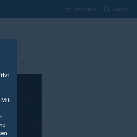
Merkliste
Suche
|
tivi
 Mit
n
ine
ten