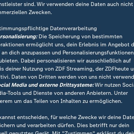
nstleister sind. Wir verwenden deine Daten auch nicht
merziellen Zwecken.
timmungspflichtige Datenverarbeitung
ersonalisierung:
Die Speicherung von bestimmten
eraktionen ermöglicht uns, dein Erlebnis im Angebot 
 an dich anzupassen und Personalisierungsfunktionen
ubieten. Dabei personalisieren wir ausschließlich auf
is deiner Nutzung von ZDF Streaming, der ZDFheute 
ind zahlreiche Politiker der pro-kurdischen Partei HD
tivi. Daten von Dritten werden von uns nicht verwend
r befinden sich auch die beiden Parteichefs Demirta
ocial Media und externe Drittsysteme:
Wir nutzen Soci
len im Rahmen von Anti-Terror-Ermittlungen erfolgt se
ia-Tools und Dienste von anderen Anbietern. Unter
erem um das Teilen von Inhalten zu ermöglichen.
kannst entscheiden, für welche Zwecke wir deine Dat
ichern und verarbeiten dürfen. Dies betrifft nur dein
uell genutztes Gerät. Mit "Zustimmen" erklärst du dei