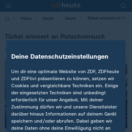
Türkei erinnert an Put
Video
heute
heute
Türkei erinnert an Putschversuch
|
15.07.2017 | 09:27
Deine Datenschutzeinstellungen
Um dir eine optimale Website von ZDF, ZDFheute
und ZDFtivi präsentieren zu können, setzen wir
Cookies und vergleichbare Techniken ein. Einige
der eingesetzten Techniken sind unbedingt
erforderlich für unser Angebot. Mit deiner
Zustimmung dürfen wir und unsere Dienstleister
darüber hinaus Informationen auf deinem Gerät
speichern und/oder abrufen. Dabei geben wir
00:04
deine Daten ohne deine Einwilligung nicht an