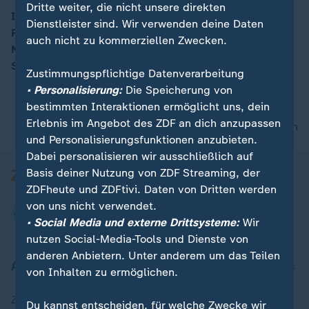
Dritte weiter, die nicht unsere direkten
In den Moscheen in der Türkei wurde der Opfer des
Dienstleister sind. Wir verwenden deine Daten
Putschversuchs vor einem Jahr gedacht. Am
auch nicht zu kommerziellen Zwecken.
Nachmittag kommt das Parlament zu einer
Sondersitzung zusammen.
Zustimmungspflichtige Datenverarbeitung
• Personalisierung:
Die Speicherung von
bestimmten Interaktionen ermöglicht uns, dein
Erlebnis im Angebot des ZDF an dich anzupassen
nach oben
und Personalisierungsfunktionen anzubieten.
Dabei personalisieren wir ausschließlich auf
Basis deiner Nutzung von ZDF Streaming, der
ZDFheute und ZDFtivi. Daten von Dritten werden
von uns nicht verwendet.
• Social Media und externe Drittsysteme:
Wir
nutzen Social-Media-Tools und Dienste von
anderen Anbietern. Unter anderem um das Teilen
Aktuell bei ZDFheute
von Inhalten zu ermöglichen.
Zuletzt veröffentlicht
Du kannst entscheiden, für welche Zwecke wir