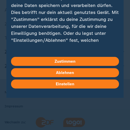
deine Daten speichern und verarbeiten dürfen.
Aktuelle Sendungs-Videos
Dies betrifft nur dein aktuell genutztes Gerät. Mit
"Zustimmen" erklärst du deine Zustimmung zu
ZDFheute Stories
unserer Datenverarbeitung, für die wir deine
Einwilligung benötigen. Oder du legst unter
Themen im Überblick
"Einstellungen/Ablehnen" fest, welchen
Zwecken du deine Zustimmung gibst und
ZDFheute Update
welchen nicht. Deine Datenschutzeinstellungen
kannst du jederzeit mit Wirkung für die Zukunft
Zustimmen
ZDFheute Apps
in deinen Einstellungen widerrufen oder ändern.
Ablehnen
Hier findest du das Impressum.
Einstellen
Weitere Informationen findest du in unserer
Nutzungsbedingungen
Datenschutz
Datenschutzeinstellungen
Datenschutzerklärung.
Impressum
Wechseln zu: