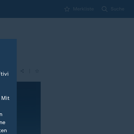
Merkliste
Suche
|
tivi
 Mit
n
ine
ten