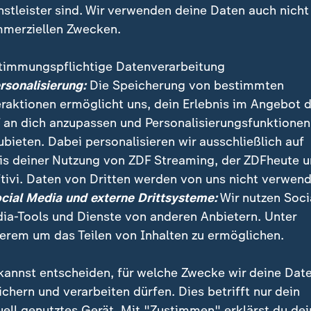
nstleister sind. Wir verwenden deine Daten auch nicht
merziellen Zwecken.
timmungspflichtige Datenverarbeitung
ersonalisierung:
Die Speicherung von bestimmten
eraktionen ermöglicht uns, dein Erlebnis im Angebot 
 an dich anzupassen und Personalisierungsfunktionen
ubieten. Dabei personalisieren wir ausschließlich auf
is deiner Nutzung von ZDF Streaming, der ZDFheute 
tivi. Daten von Dritten werden von uns nicht verwend
ikt mit den USA hat die Türkei ihre Zölle auf US-Prod
ocial Media und externe Drittsysteme:
Wir nutzen Soci
 damit auf die von Washington erhobenen Strafzölle.
ia-Tools und Dienste von anderen Anbietern. Unter
erem um das Teilen von Inhalten zu ermöglichen.
kannst entscheiden, für welche Zwecke wir deine Dat
ichern und verarbeiten dürfen. Dies betrifft nur dein
uell genutztes Gerät. Mit "Zustimmen" erklärst du dei