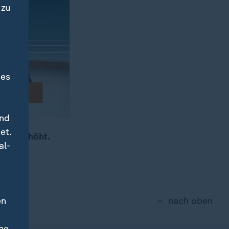
 zu
des
und
et.
ukte erhöht.
al-
en
nach oben
ne