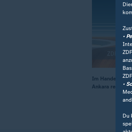
Die
kom
Zus
• P
Int
ZDF
anz
Bas
ZDF
Im Handelskonfl
• S
Ankara reagiert
00:05
00:31
Med
and
Du 
spe
akt