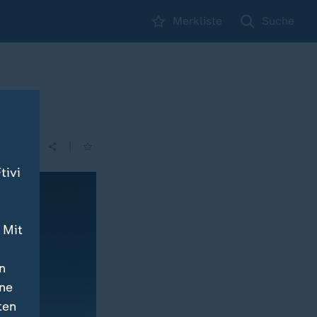
Merkliste
Suche
|
tivi
 Mit
n
ine
ten