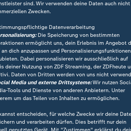
nstleister sind. Wir verwenden deine Daten auch nicht
merziellen Zwecken.
timmungspflichtige Datenverarbeitung
ersonalisierung:
Die Speicherung von bestimmten
eraktionen ermöglicht uns, dein Erlebnis im Angebot 
 an dich anzupassen und Personalisierungsfunktionen
ubieten. Dabei personalisieren wir ausschließlich auf
is deiner Nutzung von ZDF Streaming, der ZDFheute 
ntritt von Donald Trump gab es international sowoh
tivi. Daten von Dritten werden von uns nicht verwend
 An vielen Orten in der Welt gab es Proteste gegen Tr
ocial Media und externe Drittsysteme:
Wir nutzen Soci
ia-Tools und Dienste von anderen Anbietern. Unter
erem um das Teilen von Inhalten zu ermöglichen.
kannst entscheiden, für welche Zwecke wir deine Dat
ichern und verarbeiten dürfen. Dies betrifft nur dein
uell genutztes Gerät. Mit "Zustimmen" erklärst du dei