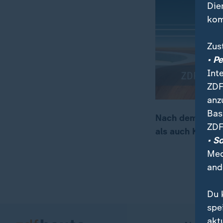
Die
kom
Zus
• P
Int
ZDF
anz
Bas
Nach dem Amtsa
ZDF
als auch Kritik.
00:05
00:26
• S
Med
and
Du 
spe
akt