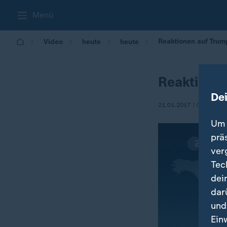
Menü
Reaktionen auf Trum
Video
heute
heute
Reaktionen
De
21.01.2017 | 09:30
Um 
prä
ver
Tec
dei
dar
und
Ein