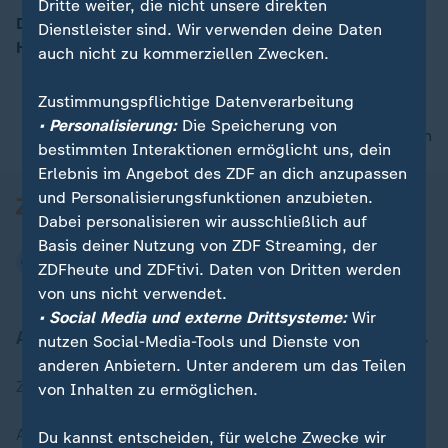
Dritte weiter, die nicht unsere direkten
Der neue US-Präsident Donald Trump ist ins Weiße
Dienstleister sind. Wir verwenden deine Daten
Haus eingezogen.
00:05
auch nicht zu kommerziellen Zwecken.
Zustimmungspflichtige Datenverarbeitung
• Personalisierung:
Die Speicherung von
nach oben
bestimmten Interaktionen ermöglicht uns, dein
Erlebnis im Angebot des ZDF an dich anzupassen
und Personalisierungsfunktionen anzubieten.
Dabei personalisieren wir ausschließlich auf
Basis deiner Nutzung von ZDF Streaming, der
ZDFheute und ZDFtivi. Daten von Dritten werden
von uns nicht verwendet.
• Social Media und externe Drittsysteme:
Wir
Aktuell bei ZDFheute
nutzen Social-Media-Tools und Dienste von
anderen Anbietern. Unter anderem um das Teilen
Zuletzt veröffentlicht
von Inhalten zu ermöglichen.
Aktuelle Sendungs-Videos
Du kannst entscheiden, für welche Zwecke wir