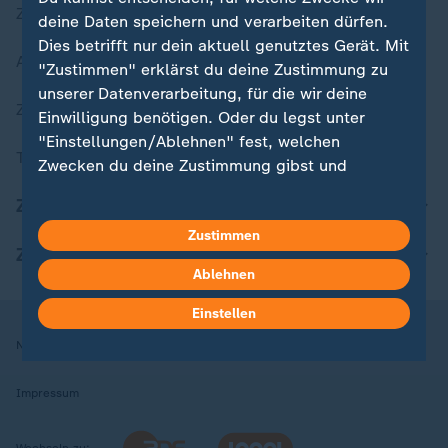
Zuletzt veröffentlicht
deine Daten speichern und verarbeiten dürfen.
Dies betrifft nur dein aktuell genutztes Gerät. Mit
Aktuelle Sendungs-Videos
"Zustimmen" erklärst du deine Zustimmung zu
unserer Datenverarbeitung, für die wir deine
ZDFheute Stories
Einwilligung benötigen. Oder du legst unter
"Einstellungen/Ablehnen" fest, welchen
Themen im Überblick
Zwecken du deine Zustimmung gibst und
welchen nicht. Deine Datenschutzeinstellungen
ZDFheute Update
kannst du jederzeit mit Wirkung für die Zukunft
Zustimmen
in deinen Einstellungen widerrufen oder ändern.
ZDFheute Apps
Ablehnen
Hier findest du das Impressum.
Weitere Informationen findest du in unserer
Einstellen
Datenschutzerklärung.
Nutzungsbedingungen
Datenschutz
Datenschutzeinstellungen
Impressum