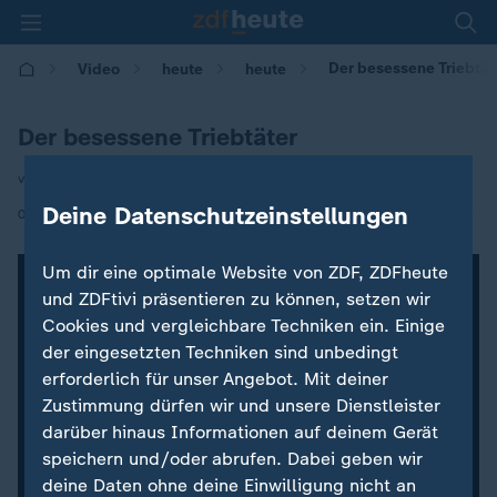
Der besessene Triebtät
Video
heute
heute
Der besessene Triebtäter
von Marco Lückenhaus und Britta Marks
Deine Datenschutzeinstellungen
|
05.12.2020 | 06:00
Um dir eine optimale Website von ZDF, ZDFheute
und ZDFtivi präsentieren zu können, setzen wir
Cookies und vergleichbare Techniken ein. Einige
der eingesetzten Techniken sind unbedingt
erforderlich für unser Angebot. Mit deiner
Zustimmung dürfen wir und unsere Dienstleister
darüber hinaus Informationen auf deinem Gerät
speichern und/oder abrufen. Dabei geben wir
deine Daten ohne deine Einwilligung nicht an