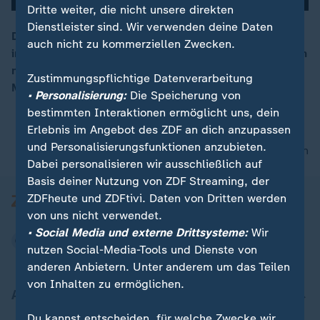
Dritte weiter, die nicht unsere direkten
Dienstleister sind. Wir verwenden deine Daten
Der Täter ist äußerst gewaltbereit. Als Ermittler Thiers
auch nicht zu kommerziellen Zwecken.
in der Wohnung von Veronika K. ankommt, ahnt er noch
00:13
nicht, dass er nicht das erste Opfer des Messer-
Zustimmungspflichtige Datenverarbeitung
Mörders vor sich hat.
• Personalisierung:
Die Speicherung von
bestimmten Interaktionen ermöglicht uns, dein
Erlebnis im Angebot des ZDF an dich anzupassen
und Personalisierungsfunktionen anzubieten.
nach oben
Dabei personalisieren wir ausschließlich auf
Basis deiner Nutzung von ZDF Streaming, der
ZDFheute und ZDFtivi. Daten von Dritten werden
von uns nicht verwendet.
• Social Media und externe Drittsysteme:
Wir
nutzen Social-Media-Tools und Dienste von
anderen Anbietern. Unter anderem um das Teilen
von Inhalten zu ermöglichen.
Aktuell bei ZDFheute
Du kannst entscheiden, für welche Zwecke wir