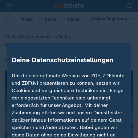
Chinas Regierungschef 
Video
heute
heute
Chinas Regierungschef in Berlin
Treffen zwischen Li und Merkel
:
Deine Datenschutzeinstellungen
|
09.07.2018 | 16:07
Um dir eine optimale Website von ZDF, ZDFheute
und ZDFtivi präsentieren zu können, setzen wir
Cookies und vergleichbare Techniken ein. Einige
der eingesetzten Techniken sind unbedingt
erforderlich für unser Angebot. Mit deiner
Zustimmung dürfen wir und unsere Dienstleister
darüber hinaus Informationen auf deinem Gerät
speichern und/oder abrufen. Dabei geben wir
deine Daten ohne deine Einwilligung nicht an