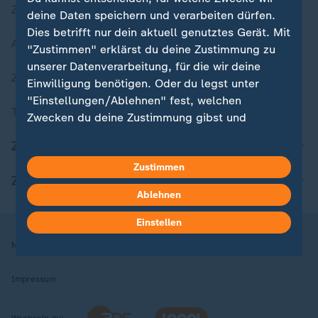
Zuletzt veröffentlicht
deine Daten speichern und verarbeiten dürfen.
Dies betrifft nur dein aktuell genutztes Gerät. Mit
Aktuelle Sendungs-Videos
"Zustimmen" erklärst du deine Zustimmung zu
unserer Datenverarbeitung, für die wir deine
ZDFheute Stories
Einwilligung benötigen. Oder du legst unter
"Einstellungen/Ablehnen" fest, welchen
Themen im Überblick
Zwecken du deine Zustimmung gibst und
welchen nicht. Deine Datenschutzeinstellungen
ZDFheute Update
kannst du jederzeit mit Wirkung für die Zukunft
Zustimmen
in deinen Einstellungen widerrufen oder ändern.
ZDFheute Apps
Ablehnen
Hier findest du das Impressum.
Weitere Informationen findest du in unserer
Einstellen
Datenschutzerklärung.
Nutzungsbedingungen
Datenschutz
Datenschutzeinstellungen
Impressum