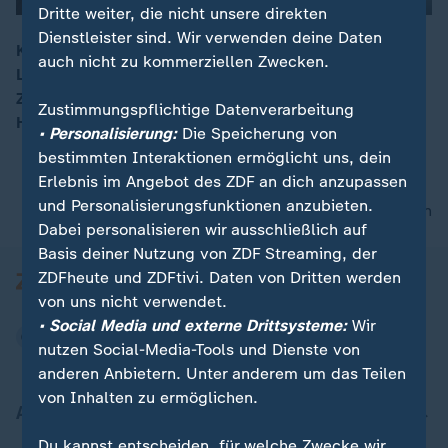
Dritte weiter, die nicht unsere direkten
00:04
Dienstleister sind. Wir verwenden deine Daten
Kanzlerin Merkel und der chinesische Regierungschef
auch nicht zu kommerziellen Zwecken.
Li treffen sich in Berlin, um über die wirtschaftliche
Zusammenarbeit, gerade in Anbetracht der US-
Zustimmungspflichtige Datenverarbeitung
Handelspolitik, zu beraten.
• Personalisierung:
Die Speicherung von
bestimmten Interaktionen ermöglicht uns, dein
Erlebnis im Angebot des ZDF an dich anzupassen
und Personalisierungsfunktionen anzubieten.
nach oben
Dabei personalisieren wir ausschließlich auf
Basis deiner Nutzung von ZDF Streaming, der
ZDFheute und ZDFtivi. Daten von Dritten werden
von uns nicht verwendet.
• Social Media und externe Drittsysteme:
Wir
nutzen Social-Media-Tools und Dienste von
anderen Anbietern. Unter anderem um das Teilen
von Inhalten zu ermöglichen.
Aktuell bei ZDFheute
Du kannst entscheiden, für welche Zwecke wir