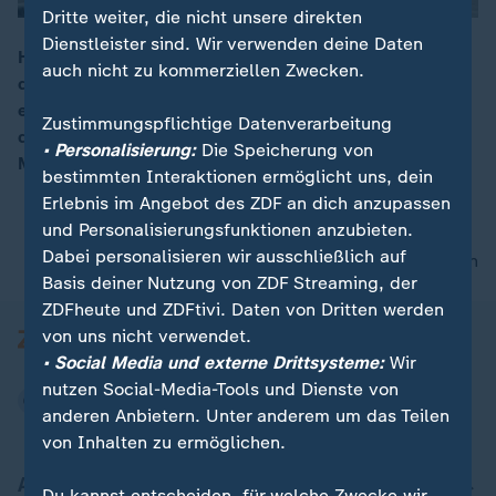
Dritte weiter, die nicht unsere direkten
Dienstleister sind. Wir verwenden deine Daten
Hunderte Menschen haben in Kolumbien den Opfern
auch nicht zu kommerziellen Zwecken.
des Flugzeug-absturzes vom Montag die letzte Ehre
00:08
erwiesen. Bei dem Unglück starben 71 Menschen,
Zustimmungspflichtige Datenverarbeitung
darunter viele Spieler einer brasilianischen Erst-Liga-
• Personalisierung:
Die Speicherung von
Mannschaft.
bestimmten Interaktionen ermöglicht uns, dein
Erlebnis im Angebot des ZDF an dich anzupassen
und Personalisierungsfunktionen anzubieten.
Dabei personalisieren wir ausschließlich auf
nach oben
Basis deiner Nutzung von ZDF Streaming, der
ZDFheute und ZDFtivi. Daten von Dritten werden
von uns nicht verwendet.
• Social Media und externe Drittsysteme:
Wir
nutzen Social-Media-Tools und Dienste von
anderen Anbietern. Unter anderem um das Teilen
von Inhalten zu ermöglichen.
Aktuell bei ZDFheute
Du kannst entscheiden, für welche Zwecke wir