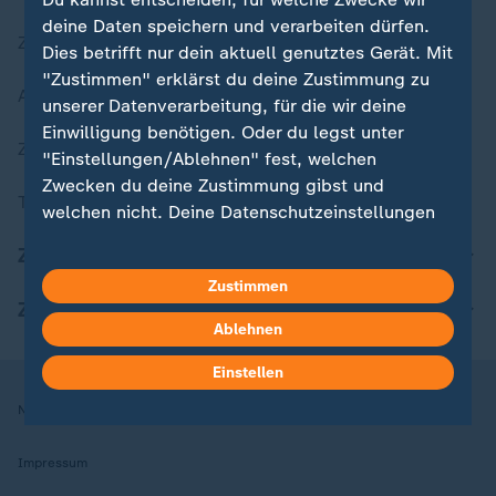
deine Daten speichern und verarbeiten dürfen.
Zuletzt veröffentlicht
Dies betrifft nur dein aktuell genutztes Gerät. Mit
"Zustimmen" erklärst du deine Zustimmung zu
Aktuelle Sendungs-Videos
unserer Datenverarbeitung, für die wir deine
Einwilligung benötigen. Oder du legst unter
ZDFheute Stories
"Einstellungen/Ablehnen" fest, welchen
Zwecken du deine Zustimmung gibst und
Themen im Überblick
welchen nicht. Deine Datenschutzeinstellungen
kannst du jederzeit mit Wirkung für die Zukunft
ZDFheute Update
in deinen Einstellungen widerrufen oder ändern.
Zustimmen
ZDFheute Apps
Hier findest du das Impressum.
Ablehnen
Weitere Informationen findest du in unserer
Datenschutzerklärung.
Einstellen
Nutzungsbedingungen
Datenschutz
Datenschutzeinstellungen
Impressum