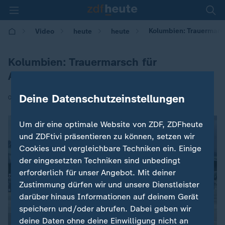
Kolumbien: Trauermarsc
Video
heute
heute
Kolumbien: Trauermarsch für
Absturzopfer
Deine Datenschutzeinstellungen
|
03.12.2016 | 10:17
Um dir eine optimale Website von ZDF, ZDFheute
und ZDFtivi präsentieren zu können, setzen wir
Cookies und vergleichbare Techniken ein. Einige
der eingesetzten Techniken sind unbedingt
erforderlich für unser Angebot. Mit deiner
Zustimmung dürfen wir und unsere Dienstleister
darüber hinaus Informationen auf deinem Gerät
speichern und/oder abrufen. Dabei geben wir
deine Daten ohne deine Einwilligung nicht an