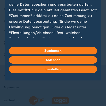
deine Daten speichern und verarbeiten dürfen.
Aktuelle Sendungs-Videos
Dies betrifft nur dein aktuell genutztes Gerät. Mit
"Zustimmen" erklärst du deine Zustimmung zu
ZDFheute Stories
unserer Datenverarbeitung, für die wir deine
Einwilligung benötigen. Oder du legst unter
Themen im Überblick
"Einstellungen/Ablehnen" fest, welchen
Zwecken du deine Zustimmung gibst und
ZDFheute Update
welchen nicht. Deine Datenschutzeinstellungen
kannst du jederzeit mit Wirkung für die Zukunft
Zustimmen
ZDFheute Apps
in deinen Einstellungen widerrufen oder ändern.
Ablehnen
Hier findest du das Impressum.
Einstellen
Weitere Informationen findest du in unserer
Nutzungsbedingungen
Datenschutz
Datenschutzeinstellungen
Datenschutzerklärung.
Impressum
Wechseln zu: