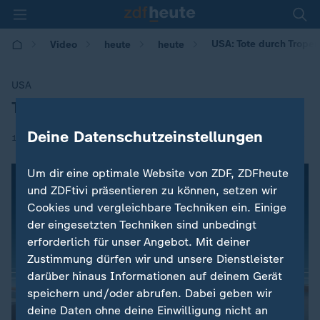
USA: Tote durch Trope
Video
heute
heute
USA
Tote durch Tropensturm „Florence“
:
Deine Datenschutzeinstellungen
|
15.09.2018 | 15:43
Um dir eine optimale Website von ZDF, ZDFheute
und ZDFtivi präsentieren zu können, setzen wir
Cookies und vergleichbare Techniken ein. Einige
der eingesetzten Techniken sind unbedingt
erforderlich für unser Angebot. Mit deiner
Zustimmung dürfen wir und unsere Dienstleister
darüber hinaus Informationen auf deinem Gerät
speichern und/oder abrufen. Dabei geben wir
deine Daten ohne deine Einwilligung nicht an