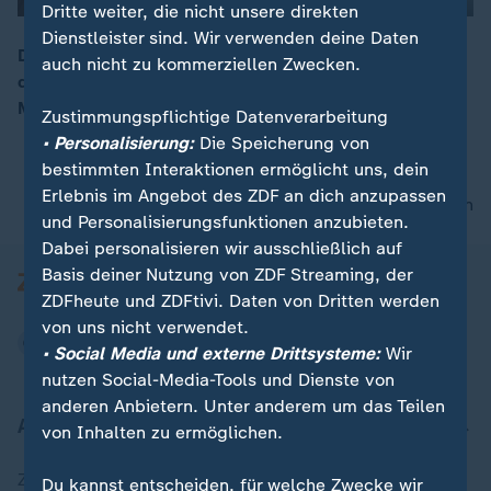
Dritte weiter, die nicht unsere direkten
Dienstleister sind. Wir verwenden deine Daten
00:05
Der Tropensturm „Florence“ hat schwere Schäden an
auch nicht zu kommerziellen Zwecken.
der Südostküste der USA verursacht. Mindestens fünf
Menschen kamen ums Leben.
Zustimmungspflichtige Datenverarbeitung
• Personalisierung:
Die Speicherung von
bestimmten Interaktionen ermöglicht uns, dein
Erlebnis im Angebot des ZDF an dich anzupassen
nach oben
und Personalisierungsfunktionen anzubieten.
Dabei personalisieren wir ausschließlich auf
Basis deiner Nutzung von ZDF Streaming, der
ZDFheute und ZDFtivi. Daten von Dritten werden
von uns nicht verwendet.
• Social Media und externe Drittsysteme:
Wir
nutzen Social-Media-Tools und Dienste von
anderen Anbietern. Unter anderem um das Teilen
Aktuell bei ZDFheute
von Inhalten zu ermöglichen.
Zuletzt veröffentlicht
Du kannst entscheiden, für welche Zwecke wir