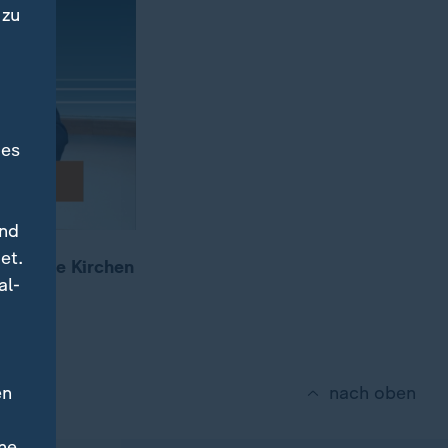
 zu
des
und
et.
ristliche Kirchen
al-
rletzt.
en
nach oben
ne