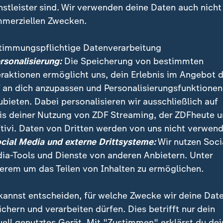
nstleister sind. Wir verwenden deine Daten auch nicht
merziellen Zwecken.
timmungspflichtige Datenverarbeitung
ersonalisierung:
Die Speicherung von bestimmten
eraktionen ermöglicht uns, dein Erlebnis im Angebot 
 an dich anzupassen und Personalisierungsfunktionen
ubieten. Dabei personalisieren wir ausschließlich auf
is deiner Nutzung von ZDF Streaming, der ZDFheute 
tivi. Daten von Dritten werden von uns nicht verwend
schen Insel Java sind bei einer Anschlagsserie auf ch
ocial Media und externe Drittsysteme:
Wir nutzen Soci
enschen getötet worden. Dutzende weitere wurden ve
ia-Tools und Dienste von anderen Anbietern. Unter
erem um das Teilen von Inhalten zu ermöglichen.
kannst entscheiden, für welche Zwecke wir deine Dat
ichern und verarbeiten dürfen. Dies betrifft nur dein
uell genutztes Gerät. Mit "Zustimmen" erklärst du dei