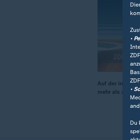
Die
kom
Zus
• P
Int
ZDF
anz
Bas
ZDF
Auf der indonesi
• S
mehr als zehn M
00:05
00:19
Med
and
Du 
spe
akt