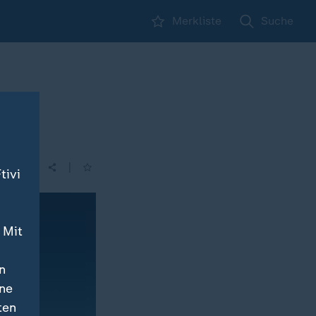
Merkliste
Suche
|
tivi
 Mit
n
ine
ten