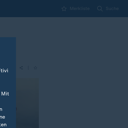
Merkliste
Suche
|
tivi
 Mit
n
ine
ten