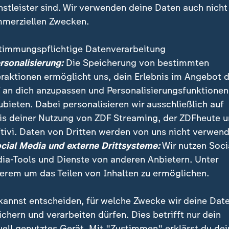
nstleister sind. Wir verwenden deine Daten auch nicht
merziellen Zwecken.
timmungspflichtige Datenverarbeitung
ersonalisierung:
Die Speicherung von bestimmten
eraktionen ermöglicht uns, dein Erlebnis im Angebot 
 an dich anzupassen und Personalisierungsfunktionen
ubieten. Dabei personalisieren wir ausschließlich auf
is deiner Nutzung von ZDF Streaming, der ZDFheute 
tivi. Daten von Dritten werden von uns nicht verwend
ch eines Waldbrands in der Toskana wütet das Feuer 
ocial Media und externe Drittsysteme:
Wir nutzen Soci
 Die Behörden ermitteln wegen Brandstiftung.
ia-Tools und Dienste von anderen Anbietern. Unter
erem um das Teilen von Inhalten zu ermöglichen.
kannst entscheiden, für welche Zwecke wir deine Dat
ichern und verarbeiten dürfen. Dies betrifft nur dein
uell genutztes Gerät. Mit "Zustimmen" erklärst du dei