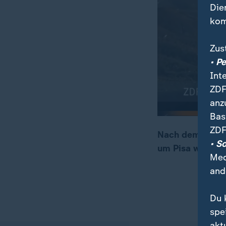
Die
kom
Zus
• P
Int
ZDF
anz
Bas
ZDF
Nach dem Ausbru
• S
um Pisa weiter.
00:04
00:19
Med
and
Du 
spe
akt