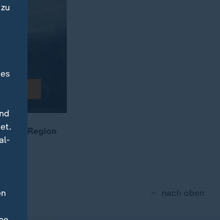
 zu
des
und
et.
in der Region
al-
en
nach oben
ne