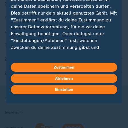
Zuletzt veröffentlicht
deine Daten speichern und verarbeiten dürfen.
Dies betrifft nur dein aktuell genutztes Gerät. Mit
Aktuelle Sendungs-Videos
"Zustimmen" erklärst du deine Zustimmung zu
unserer Datenverarbeitung, für die wir deine
ZDFheute Stories
Einwilligung benötigen. Oder du legst unter
"Einstellungen/Ablehnen" fest, welchen
Themen im Überblick
Zwecken du deine Zustimmung gibst und
welchen nicht. Deine Datenschutzeinstellungen
ZDFheute Update
kannst du jederzeit mit Wirkung für die Zukunft
Zustimmen
in deinen Einstellungen widerrufen oder ändern.
ZDFheute Apps
Ablehnen
Hier findest du das Impressum.
Weitere Informationen findest du in unserer
Einstellen
Datenschutzerklärung.
Nutzungsbedingungen
Datenschutz
Datenschutzeinstellungen
Impressum