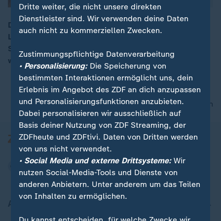
Dritte weiter, die nicht unsere direkten
Dienstleister sind. Wir verwenden deine Daten
Der stärkste Taifun seit 25 Jahren hat das öffentliche
auch nicht zu kommerziellen Zwecken.
Leben in Japan lahmgelegt und erhebliche
00:06
Sachschäden verursacht. Ein internationaler Flughafen
Zustimmungspflichtige Datenverarbeitung
wurde überschwemmt.
• Personalisierung:
Die Speicherung von
bestimmten Interaktionen ermöglicht uns, dein
Erlebnis im Angebot des ZDF an dich anzupassen
und Personalisierungsfunktionen anzubieten.
nach oben
Dabei personalisieren wir ausschließlich auf
Basis deiner Nutzung von ZDF Streaming, der
ZDFheute und ZDFtivi. Daten von Dritten werden
von uns nicht verwendet.
• Social Media und externe Drittsysteme:
Wir
nutzen Social-Media-Tools und Dienste von
anderen Anbietern. Unter anderem um das Teilen
von Inhalten zu ermöglichen.
Aktuell bei ZDFheute
Du kannst entscheiden, für welche Zwecke wir