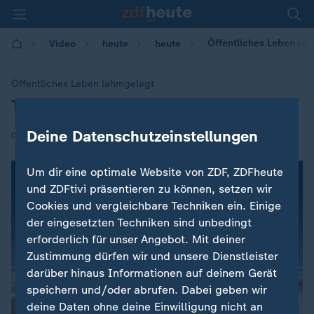
Öffentliches Leben lahm
Video
heute
heute
Öffentliches Leben lahmgelegt
Taifun "Jebi" trifft auf Japan
:
Deine Datenschutzeinstellungen
|
04.09.2018 | 15:28
Um dir eine optimale Website von ZDF, ZDFheute
und ZDFtivi präsentieren zu können, setzen wir
Cookies und vergleichbare Techniken ein. Einige
der eingesetzten Techniken sind unbedingt
erforderlich für unser Angebot. Mit deiner
Zustimmung dürfen wir und unsere Dienstleister
darüber hinaus Informationen auf deinem Gerät
speichern und/oder abrufen. Dabei geben wir
deine Daten ohne deine Einwilligung nicht an