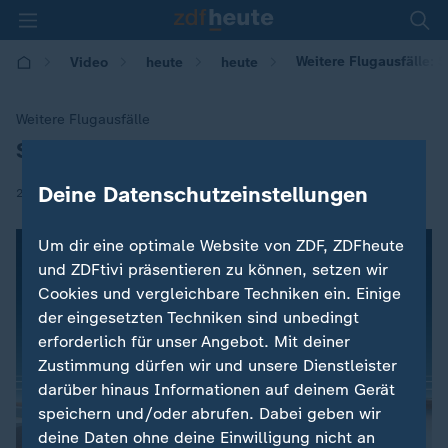
Weitere Flugausfälle: S
Video
heute
heute
Weitere Flugausfälle
Streik bei Ryanair geht weiter
:
Deine Datenschutzeinstellungen
|
26.07.2018 | 10:43
Um dir eine optimale Website von ZDF, ZDFheute
und ZDFtivi präsentieren zu können, setzen wir
Cookies und vergleichbare Techniken ein. Einige
der eingesetzten Techniken sind unbedingt
erforderlich für unser Angebot. Mit deiner
Zustimmung dürfen wir und unsere Dienstleister
darüber hinaus Informationen auf deinem Gerät
speichern und/oder abrufen. Dabei geben wir
deine Daten ohne deine Einwilligung nicht an