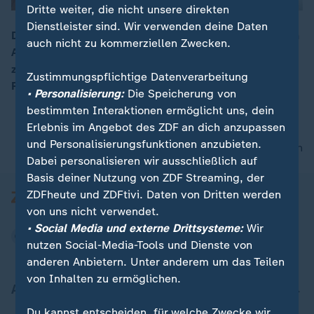
Dritte weiter, die nicht unsere direkten
Dienstleister sind. Wir verwenden deine Daten
Das Ryanair-Kabinenpersonal setzt seinen zweitägigen
auch nicht zu kommerziellen Zwecken.
Ausstand fort. Dabei werden voraussichtlich erneut
00:05
zahlreiche Flüge von und nach Spanien, Belgien und
Zustimmungspflichtige Datenverarbeitung
Portugal ausfallen.
• Personalisierung:
Die Speicherung von
bestimmten Interaktionen ermöglicht uns, dein
Erlebnis im Angebot des ZDF an dich anzupassen
und Personalisierungsfunktionen anzubieten.
nach oben
Dabei personalisieren wir ausschließlich auf
Basis deiner Nutzung von ZDF Streaming, der
ZDFheute und ZDFtivi. Daten von Dritten werden
von uns nicht verwendet.
• Social Media und externe Drittsysteme:
Wir
nutzen Social-Media-Tools und Dienste von
anderen Anbietern. Unter anderem um das Teilen
von Inhalten zu ermöglichen.
Aktuell bei ZDFheute
Du kannst entscheiden, für welche Zwecke wir