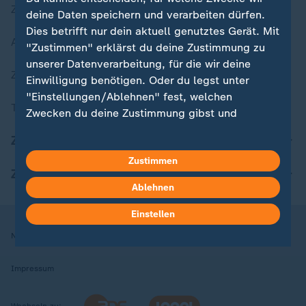
Zuletzt veröffentlicht
deine Daten speichern und verarbeiten dürfen.
Dies betrifft nur dein aktuell genutztes Gerät. Mit
Aktuelle Sendungs-Videos
"Zustimmen" erklärst du deine Zustimmung zu
unserer Datenverarbeitung, für die wir deine
ZDFheute Stories
Einwilligung benötigen. Oder du legst unter
"Einstellungen/Ablehnen" fest, welchen
Themen im Überblick
Zwecken du deine Zustimmung gibst und
welchen nicht. Deine Datenschutzeinstellungen
ZDFheute Update
kannst du jederzeit mit Wirkung für die Zukunft
Zustimmen
in deinen Einstellungen widerrufen oder ändern.
ZDFheute Apps
Ablehnen
Hier findest du das Impressum.
Weitere Informationen findest du in unserer
Einstellen
Datenschutzerklärung.
Nutzungsbedingungen
Datenschutz
Datenschutzeinstellungen
Impressum