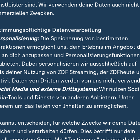
nstleister sind. Wir verwenden deine Daten auch nicht
merziellen Zwecken.
timmungspflichtige Datenverarbeitung
ersonalisierung:
Die Speicherung von bestimmten
eraktionen ermöglicht uns, dein Erlebnis im Angebot 
 an dich anzupassen und Personalisierungsfunktionen
ubieten. Dabei personalisieren wir ausschließlich auf
is deiner Nutzung von ZDF Streaming, der ZDFheute 
tivi. Daten von Dritten werden von uns nicht verwend
nal der irischen Billigairline Ryanair streikt in mehr
ocial Media und externe Drittsysteme:
Wir nutzen Soci
sollen europaweit ausfallen.
ia-Tools und Dienste von anderen Anbietern. Unter
erem um das Teilen von Inhalten zu ermöglichen.
kannst entscheiden, für welche Zwecke wir deine Dat
ichern und verarbeiten dürfen. Dies betrifft nur dein
uell genutztes Gerät. Mit "Zustimmen" erklärst du dei