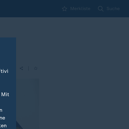
Merkliste
Suche
|
tivi
 Mit
n
ine
ten