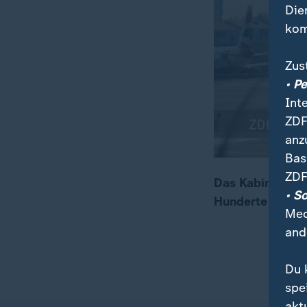
Die
kom
Zus
• P
Int
ZDF
anz
Bas
ZDF
Das Kabinenperso
• S
Hunderte Flüge 
00:10
00:32
Med
and
Du 
spe
akt