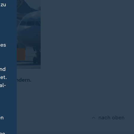
 zu
des
und
et.
eren Ländern.
al-
en
nach oben
ne