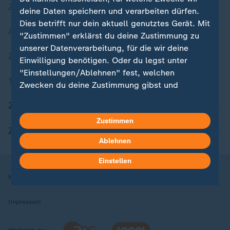
Zuletzt veröffentlicht
deine Daten speichern und verarbeiten dürfen.
Dies betrifft nur dein aktuell genutztes Gerät. Mit
Aktuelle Sendungs-Videos
"Zustimmen" erklärst du deine Zustimmung zu
unserer Datenverarbeitung, für die wir deine
ZDFheute Stories
Einwilligung benötigen. Oder du legst unter
"Einstellungen/Ablehnen" fest, welchen
Themen im Überblick
Zwecken du deine Zustimmung gibst und
welchen nicht. Deine Datenschutzeinstellungen
ZDFheute Update
kannst du jederzeit mit Wirkung für die Zukunft
Zustimmen
in deinen Einstellungen widerrufen oder ändern.
ZDFheute Apps
Ablehnen
Hier findest du das Impressum.
Weitere Informationen findest du in unserer
Einstellen
Datenschutzerklärung.
Nutzungsbedingungen
Datenschutz
Datenschutzeinstellungen
Impressum