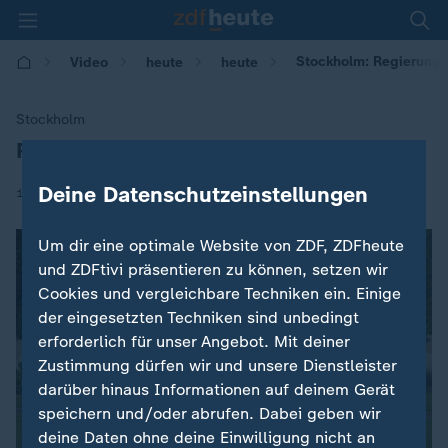
Stockholm: Regierungs
Video
heute
heute
Stockholm
Regierungsgespräche bereits heute
:
Deine Datenschutzeinstellungen
|
10.09.2018 | 09:30
Um dir eine optimale Website von ZDF, ZDFheute
und ZDFtivi präsentieren zu können, setzen wir
Cookies und vergleichbare Techniken ein. Einige
der eingesetzten Techniken sind unbedingt
erforderlich für unser Angebot. Mit deiner
Zustimmung dürfen wir und unsere Dienstleister
darüber hinaus Informationen auf deinem Gerät
speichern und/oder abrufen. Dabei geben wir
deine Daten ohne deine Einwilligung nicht an