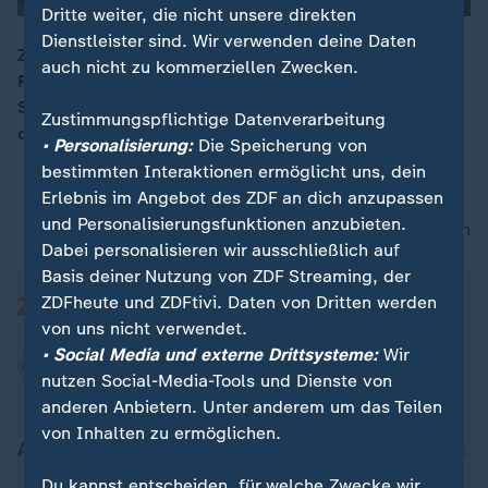
Dritte weiter, die nicht unsere direkten
Dienstleister sind. Wir verwenden deine Daten
ZDF-Reporter Henner Hebestreit sagt zur
auch nicht zu kommerziellen Zwecken.
Regierungsbildung, dass heute im Reichstag von
00:05
Stockholm bereits die Gespräche beginnen. "Es gehe
Zustimmungspflichtige Datenverarbeitung
darum, die beiden Blöcke aufzulösen."
• Personalisierung:
Die Speicherung von
bestimmten Interaktionen ermöglicht uns, dein
Erlebnis im Angebot des ZDF an dich anzupassen
und Personalisierungsfunktionen anzubieten.
nach oben
Dabei personalisieren wir ausschließlich auf
Basis deiner Nutzung von ZDF Streaming, der
ZDFheute und ZDFtivi. Daten von Dritten werden
von uns nicht verwendet.
• Social Media und externe Drittsysteme:
Wir
nutzen Social-Media-Tools und Dienste von
anderen Anbietern. Unter anderem um das Teilen
von Inhalten zu ermöglichen.
Aktuell bei ZDFheute
Du kannst entscheiden, für welche Zwecke wir