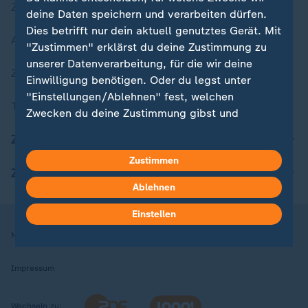
Zuletzt veröffentlicht
deine Daten speichern und verarbeiten dürfen.
Dies betrifft nur dein aktuell genutztes Gerät. Mit
Aktuelle Sendungs-Videos
"Zustimmen" erklärst du deine Zustimmung zu
unserer Datenverarbeitung, für die wir deine
ZDFheute Stories
Einwilligung benötigen. Oder du legst unter
"Einstellungen/Ablehnen" fest, welchen
Themen im Überblick
Zwecken du deine Zustimmung gibst und
welchen nicht. Deine Datenschutzeinstellungen
ZDFheute Update
kannst du jederzeit mit Wirkung für die Zukunft
Zustimmen
in deinen Einstellungen widerrufen oder ändern.
ZDFheute Apps
Ablehnen
Hier findest du das Impressum.
Weitere Informationen findest du in unserer
Einstellen
Datenschutzerklärung.
Nutzungsbedingungen
Datenschutz
Datenschutzeinstellungen
Impressum
Wechseln zu: