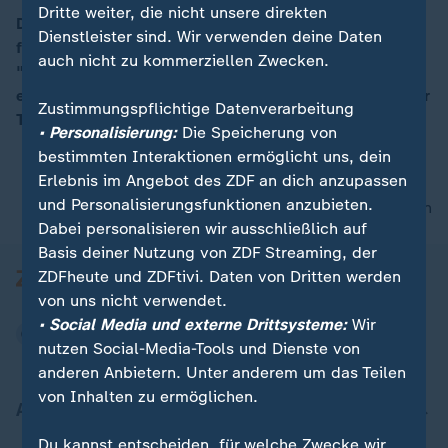
Dritte weiter, die nicht unsere direkten
Der nach dem mutmaßlichen Anschlag in Stockholm
Dienstleister sind. Wir verwenden deine Daten
festgenommene Mann hat nach Polizeiangaben
00:09
auch nicht zu kommerziellen Zwecken.
"wahrscheinlich" den Lkw gesteuert, der am Freitag in
eine Menschenmenge gerast war. Der Mann steht unter
Zustimmungspflichtige Datenverarbeitung
Terror- und Mordverdacht.
• Personalisierung:
Die Speicherung von
bestimmten Interaktionen ermöglicht uns, dein
Erlebnis im Angebot des ZDF an dich anzupassen
und Personalisierungsfunktionen anzubieten.
nach oben
Dabei personalisieren wir ausschließlich auf
Basis deiner Nutzung von ZDF Streaming, der
ZDFheute und ZDFtivi. Daten von Dritten werden
von uns nicht verwendet.
• Social Media und externe Drittsysteme:
Wir
nutzen Social-Media-Tools und Dienste von
anderen Anbietern. Unter anderem um das Teilen
von Inhalten zu ermöglichen.
Aktuell bei ZDFheute
Du kannst entscheiden, für welche Zwecke wir