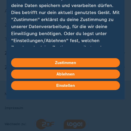
deine Daten speichern und verarbeiten dürfen.
Aktuelle Sendungs-Videos
Dies betrifft nur dein aktuell genutztes Gerät. Mit
"Zustimmen" erklärst du deine Zustimmung zu
ZDFheute Stories
unserer Datenverarbeitung, für die wir deine
Einwilligung benötigen. Oder du legst unter
Themen im Überblick
"Einstellungen/Ablehnen" fest, welchen
Zwecken du deine Zustimmung gibst und
ZDFheute Update
welchen nicht. Deine Datenschutzeinstellungen
kannst du jederzeit mit Wirkung für die Zukunft
Zustimmen
ZDFheute Apps
in deinen Einstellungen widerrufen oder ändern.
Ablehnen
Hier findest du das Impressum.
Einstellen
Weitere Informationen findest du in unserer
Nutzungsbedingungen
Datenschutz
Datenschutzeinstellungen
Datenschutzerklärung.
Impressum
Wechseln zu: