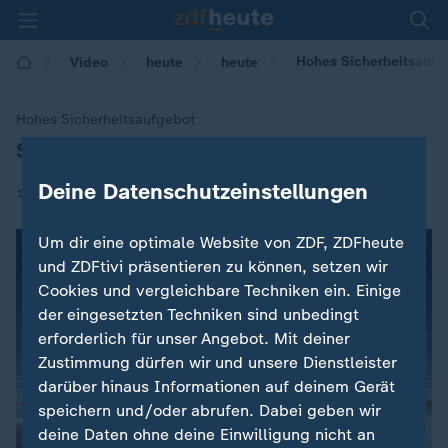
Hohes Sicherheitsaufge
Video
heute
heute
Hohes Sicherheitsaufgebot
Stichwahl in Mali
:
Deine Datenschutzeinstellungen
|
12.08.2018 | 11:56
Um dir eine optimale Website von ZDF, ZDFheute
und ZDFtivi präsentieren zu können, setzen wir
Cookies und vergleichbare Techniken ein. Einige
der eingesetzten Techniken sind unbedingt
erforderlich für unser Angebot. Mit deiner
Zustimmung dürfen wir und unsere Dienstleister
darüber hinaus Informationen auf deinem Gerät
speichern und/oder abrufen. Dabei geben wir
deine Daten ohne deine Einwilligung nicht an