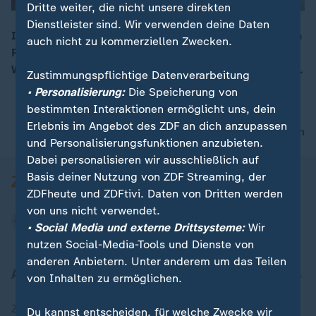
Dritte weiter, die nicht unsere direkten
Dienstleister sind. Wir verwenden deine Daten
In einer Stichwahl entscheidet Mali über den künftigen
auch nicht zu kommerziellen Zwecken.
00:05
Präsidenten. Als Favorit gilt Amtsinhaber Keita. Die
Wahl findet unter hohen Sicherheitsvorkehrungen statt.
Zustimmungspflichtige Datenverarbeitung
• Personalisierung:
Die Speicherung von
bestimmten Interaktionen ermöglicht uns, dein
Erlebnis im Angebot des ZDF an dich anzupassen
nach oben
und Personalisierungsfunktionen anzubieten.
Dabei personalisieren wir ausschließlich auf
Basis deiner Nutzung von ZDF Streaming, der
ZDFheute und ZDFtivi. Daten von Dritten werden
von uns nicht verwendet.
• Social Media und externe Drittsysteme:
Wir
nutzen Social-Media-Tools und Dienste von
anderen Anbietern. Unter anderem um das Teilen
Aktuell bei ZDFheute
von Inhalten zu ermöglichen.
Zuletzt veröffentlicht
Du kannst entscheiden, für welche Zwecke wir