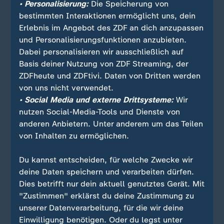
Die Flamme von Yad Vashem erlischt nicht. Und
• Personalisierung:
Die Speicherung von
unsere deutsche Verantwortung vergeht nicht. Ihr
bestimmten Interaktionen ermöglicht uns, dein
wollen wir gerecht werden. An ihr sollt Ihr uns
Erlebnis im Angebot des ZDF an dich anzupassen
messen.
und Personalisierungsfunktionen anzubieten.
Dabei personalisieren wir ausschließlich auf
Weil ich dankbar bin für das Wunder der
Basis deiner Nutzung von ZDF Streaming, der
Versöhnung, stehe ich vor Ihnen und wünschte,
ZDFheute und ZDFtivi. Daten von Dritten werden
sagen zu können: Unser Erinnern hat uns gegen
von uns nicht verwendet.
das Böse immun gemacht. Ja, wir Deutsche
• Social Media und externe Drittsysteme:
Wir
erinnern uns. Aber manchmal scheint es mir, als
nutzen Social-Media-Tools und Dienste von
verstünden wir die Vergangenheit besser als die
anderen Anbietern. Unter anderem um das Teilen
Gegenwart. Die bösen Geister zeigen sich heute in
von Inhalten zu ermöglichen.
neuem Gewand. Mehr noch: Sie präsentieren ihr
antisemitisches, ihr völkisches, ihr autoritäres
Du kannst entscheiden, für welche Zwecke wir
Denken als Antwort für die Zukunft, als neue
deine Daten speichern und verarbeiten dürfen.
Lösung für die Probleme unserer Zeit. Ich
Dies betrifft nur dein aktuell genutztes Gerät. Mit
wünschte, sagen zu können: Wir Deutsche haben
"Zustimmen" erklärst du deine Zustimmung zu
für immer aus der Geschichte gelernt. Aber das
unserer Datenverarbeitung, für die wir deine
kann ich nicht sagen, wenn Hass und Hetze sich
Einwilligung benötigen. Oder du legst unter