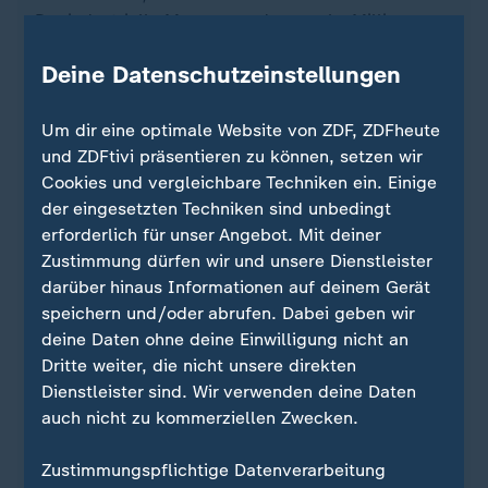
Der industrielle Massenmord an sechs Millionen
Jüdinnen und Juden, das größte Verbrechen der
Deine Datenschutzeinstellungen
Menschheitsgeschichte - es wurde von meinen
Landsleuten begangen. Der grausame Krieg, der
weit mehr als 50 Millionen Menschenleben kosten
Um dir eine optimale Website von ZDF, ZDFheute
sollte, er ging von meinem Lande aus. 75 Jahre
und ZDFtivi präsentieren zu können, setzen wir
nach der Befreiung von Auschwitz stehe ich als
Cookies und vergleichbare Techniken ein. Einige
deutscher Präsident vor Ihnen allen, beladen mit
der eingesetzten Techniken sind unbedingt
großer historischer Schuld.
erforderlich für unser Angebot. Mit deiner
Zustimmung dürfen wir und unsere Dienstleister
Doch zugleich bin ich erfüllt von Dankbarkeit: für
darüber hinaus Informationen auf deinem Gerät
die ausgestreckte Hand der Überlebenden, für das
speichern und/oder abrufen. Dabei geben wir
neue Vertrauen von Menschen in Israel und der
deine Daten ohne deine Einwilligung nicht an
ganzen Welt, für das wieder erblühte jüdische
Dritte weiter, die nicht unsere direkten
Leben in Deutschland. Ich bin beseelt vom Geist
Dienstleister sind. Wir verwenden deine Daten
der Versöhnung, der Deutschland und Israel, der
auch nicht zu kommerziellen Zwecken.
Deutschland, Europa und den Staaten der Welt
einen neuen, einen friedlichen Weg gewiesen hat.
Zustimmungspflichtige Datenverarbeitung