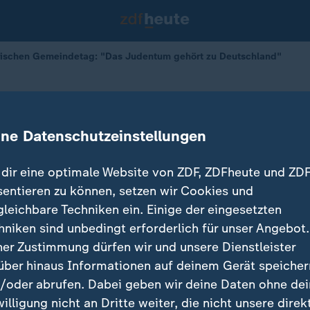
dischen Gemeindetag: "Das Judentum gehört zu Deutschland"
Jüdischen Gemeindetag
ntum gehört zu Deutschland"
ine Datenschutzeinstellungen
dir eine optimale Website von ZDF, ZDFheute und ZDF
sentieren zu können, setzen wir Cookies und
gleichbare Techniken ein. Einige der eingesetzten
hniken sind unbedingt erforderlich für unser Angebot.
ner Zustimmung dürfen wir und unsere Dienstleister
über hinaus Informationen auf deinem Gerät speicher
/oder abrufen. Dabei geben wir deine Daten ohne de
willigung nicht an Dritte weiter, die nicht unsere direk