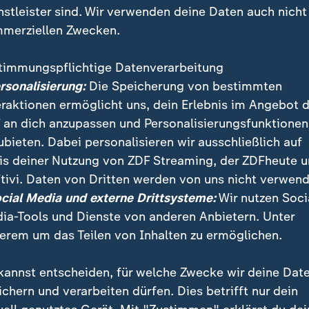
nstleister sind. Wir verwenden deine Daten auch nicht
merziellen Zwecken.
timmungspflichtige Datenverarbeitung
ersonalisierung:
Die Speicherung von bestimmten
eraktionen ermöglicht uns, dein Erlebnis im Angebot 
 an dich anzupassen und Personalisierungsfunktionen
ubieten. Dabei personalisieren wir ausschließlich auf
is deiner Nutzung von ZDF Streaming, der ZDFheute 
tivi. Daten von Dritten werden von uns nicht verwend
 Steinmeier hat den Stellenwert des Judentums in D
ocial Media und externe Drittsysteme:
Wir nutzen Soci
"Wir brauchen Sie", rief er beim Jüdischen Gemeinde
ia-Tools und Dienste von anderen Anbietern. Unter
ede.
erem um das Teilen von Inhalten zu ermöglichen.
kannst entscheiden, für welche Zwecke wir deine Dat
ichern und verarbeiten dürfen. Dies betrifft nur dein