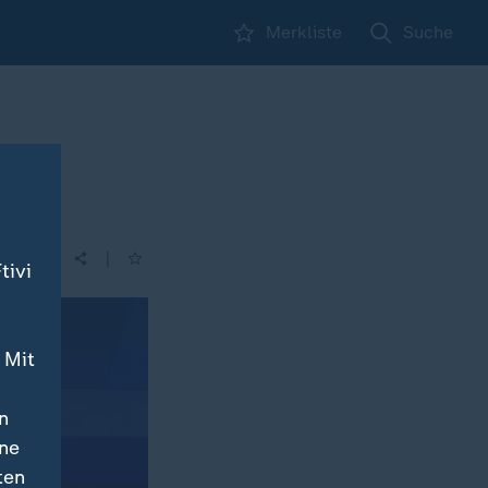
Merkliste
Suche
|
tivi
 Mit
n
ine
ten