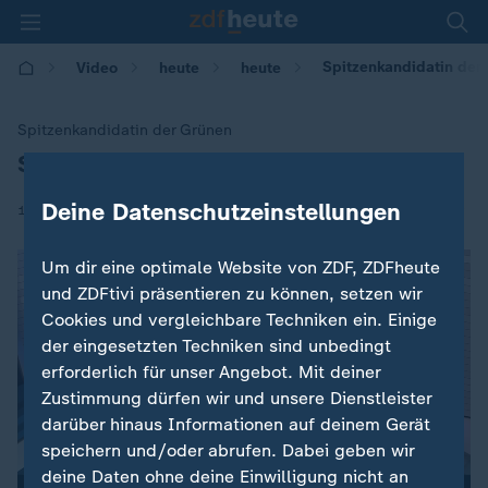
Spitzenkandidatin der 
Video
heute
heute
Spitzenkandidatin der Grünen
Schulze: "Historisches Ergebnis"
:
Deine Datenschutzeinstellungen
|
14.10.2018 | 18:55
Um dir eine optimale Website von ZDF, ZDFheute
und ZDFtivi präsentieren zu können, setzen wir
Cookies und vergleichbare Techniken ein. Einige
der eingesetzten Techniken sind unbedingt
erforderlich für unser Angebot. Mit deiner
Zustimmung dürfen wir und unsere Dienstleister
darüber hinaus Informationen auf deinem Gerät
speichern und/oder abrufen. Dabei geben wir
deine Daten ohne deine Einwilligung nicht an