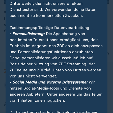
Dritte weiter, die nicht unsere direkten
Dienstleister sind. Wir verwenden deine Daten
"Danke für dieses historische Ergebnis. Dieses
auch nicht zu kommerziellen Zwecken.
Landtagswahlergebnis hat Bayern jetzt schon
00:05
verändert", so die Grünen-Spitzenkandidatin Katharina
Zustimmungspflichtige Datenverarbeitung
Schulze.
• Personalisierung:
Die Speicherung von
bestimmten Interaktionen ermöglicht uns, dein
Erlebnis im Angebot des ZDF an dich anzupassen
und Personalisierungsfunktionen anzubieten.
nach oben
Dabei personalisieren wir ausschließlich auf
Basis deiner Nutzung von ZDF Streaming, der
ZDFheute und ZDFtivi. Daten von Dritten werden
von uns nicht verwendet.
• Social Media und externe Drittsysteme:
Wir
nutzen Social-Media-Tools und Dienste von
anderen Anbietern. Unter anderem um das Teilen
von Inhalten zu ermöglichen.
Aktuell bei ZDFheute
Du kannst entscheiden, für welche Zwecke wir