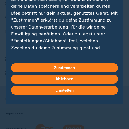
Zuletzt veröffentlicht
deine Daten speichern und verarbeiten dürfen.
Dies betrifft nur dein aktuell genutztes Gerät. Mit
Aktuelle Sendungs-Videos
"Zustimmen" erklärst du deine Zustimmung zu
unserer Datenverarbeitung, für die wir deine
ZDFheute Stories
Einwilligung benötigen. Oder du legst unter
"Einstellungen/Ablehnen" fest, welchen
Themen im Überblick
Zwecken du deine Zustimmung gibst und
welchen nicht. Deine Datenschutzeinstellungen
ZDFheute Update
kannst du jederzeit mit Wirkung für die Zukunft
Zustimmen
in deinen Einstellungen widerrufen oder ändern.
ZDFheute Apps
Ablehnen
Hier findest du das Impressum.
Weitere Informationen findest du in unserer
Einstellen
Datenschutzerklärung.
Nutzungsbedingungen
Datenschutz
Datenschutzeinstellungen
Impressum