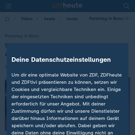
Parteitag in Bonn: SP
Video
heute
heute
Parteitag in Bonn
SPD stimmt über GroKo-Verhandlungen
:
ab
Deine Datenschutzeinstellungen
|
21.01.2018 | 08:57
Um dir eine optimale Website von ZDF, ZDFheute
und ZDFtivi präsentieren zu können, setzen wir
Cookies und vergleichbare Techniken ein. Einige
der eingesetzten Techniken sind unbedingt
erforderlich für unser Angebot. Mit deiner
Zustimmung dürfen wir und unsere Dienstleister
darüber hinaus Informationen auf deinem Gerät
speichern und/oder abrufen. Dabei geben wir
deine Daten ohne deine Einwilligung nicht an