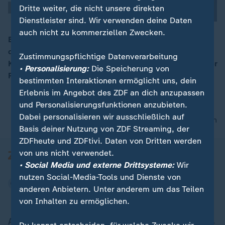
Dritte weiter, die nicht unsere direkten
Dienstleister sind. Wir verwenden deine Daten
auch nicht zu kommerziellen Zwecken.
Bei ihrem Sonderparteitag in Bonn entscheidet heute
die SPD, ob sie mit der Union in
00:09
Zustimmungspflichtige Datenverarbeitung
Koalitionsverhandlungen einsteigt. Die SPD ist in dieser
• Personalisierung:
Die Speicherung von
Frage gespalten.
bestimmten Interaktionen ermöglicht uns, dein
Erlebnis im Angebot des ZDF an dich anzupassen
und Personalisierungsfunktionen anzubieten.
Dabei personalisieren wir ausschließlich auf
nach oben
Basis deiner Nutzung von ZDF Streaming, der
ZDFheute und ZDFtivi. Daten von Dritten werden
von uns nicht verwendet.
• Social Media und externe Drittsysteme:
Wir
nutzen Social-Media-Tools und Dienste von
anderen Anbietern. Unter anderem um das Teilen
von Inhalten zu ermöglichen.
Aktuell bei ZDFheute