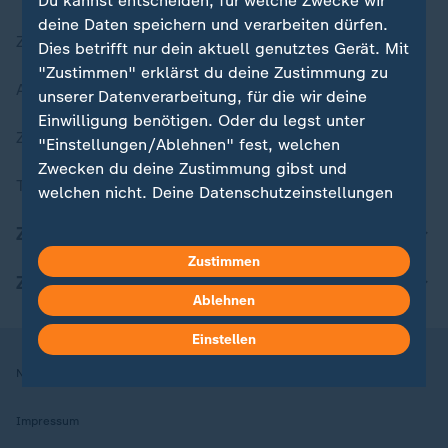
Du kannst entscheiden, für welche Zwecke wir
deine Daten speichern und verarbeiten dürfen.
Zuletzt veröffentlicht
Dies betrifft nur dein aktuell genutztes Gerät. Mit
"Zustimmen" erklärst du deine Zustimmung zu
Aktuelle Sendungs-Videos
unserer Datenverarbeitung, für die wir deine
Einwilligung benötigen. Oder du legst unter
ZDFheute Stories
"Einstellungen/Ablehnen" fest, welchen
Zwecken du deine Zustimmung gibst und
Themen im Überblick
welchen nicht. Deine Datenschutzeinstellungen
kannst du jederzeit mit Wirkung für die Zukunft
ZDFheute Update
in deinen Einstellungen widerrufen oder ändern.
Zustimmen
ZDFheute Apps
Hier findest du das Impressum.
Ablehnen
Weitere Informationen findest du in unserer
Datenschutzerklärung.
Einstellen
Nutzungsbedingungen
Datenschutz
Datenschutzeinstellungen
Impressum