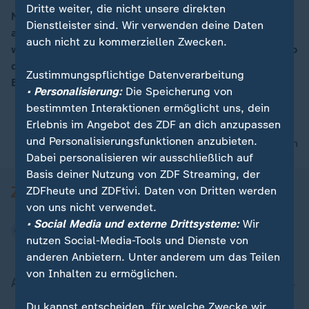
Dritte weiter, die nicht unsere direkten
Norbert Walter-Borjans stellt die Schwarze Null und
Dienstleister sind. Wir verwenden deine Daten
auch die Schuldenbremse infrage. Sie seien falsch,
00:15
auch nicht zu kommerziellen Zwecken.
wenn sie der Zukunft Deutschlands im Weg stünden, so
der designierte Co-Vorsitzende der SPD auf dem
Zustimmungspflichtige Datenverarbeitung
Bundesparteitag.
• Personalisierung:
Die Speicherung von
bestimmten Interaktionen ermöglicht uns, dein
Erlebnis im Angebot des ZDF an dich anzupassen
und Personalisierungsfunktionen anzubieten.
nach oben
Dabei personalisieren wir ausschließlich auf
Basis deiner Nutzung von ZDF Streaming, der
ZDFheute und ZDFtivi. Daten von Dritten werden
von uns nicht verwendet.
• Social Media und externe Drittsysteme:
Wir
nutzen Social-Media-Tools und Dienste von
anderen Anbietern. Unter anderem um das Teilen
von Inhalten zu ermöglichen.
Aktuell bei ZDFheute
Du kannst entscheiden, für welche Zwecke wir