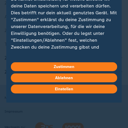
Zuletzt veröffentlicht
deine Daten speichern und verarbeiten dürfen.
Dies betrifft nur dein aktuell genutztes Gerät. Mit
Aktuelle Sendungs-Videos
"Zustimmen" erklärst du deine Zustimmung zu
unserer Datenverarbeitung, für die wir deine
ZDFheute Stories
Einwilligung benötigen. Oder du legst unter
"Einstellungen/Ablehnen" fest, welchen
Themen im Überblick
Zwecken du deine Zustimmung gibst und
welchen nicht. Deine Datenschutzeinstellungen
ZDFheute Update
kannst du jederzeit mit Wirkung für die Zukunft
Zustimmen
in deinen Einstellungen widerrufen oder ändern.
ZDFheute Apps
Ablehnen
Hier findest du das Impressum.
Weitere Informationen findest du in unserer
Einstellen
Datenschutzerklärung.
Nutzungsbedingungen
Datenschutz
Datenschutzeinstellungen
Impressum
Wechseln zu: