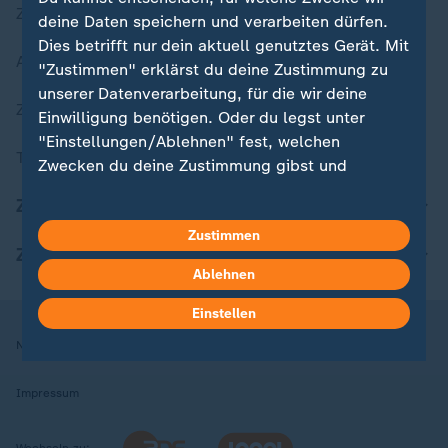
Zuletzt veröffentlicht
deine Daten speichern und verarbeiten dürfen.
Dies betrifft nur dein aktuell genutztes Gerät. Mit
Aktuelle Sendungs-Videos
"Zustimmen" erklärst du deine Zustimmung zu
unserer Datenverarbeitung, für die wir deine
ZDFheute Stories
Einwilligung benötigen. Oder du legst unter
"Einstellungen/Ablehnen" fest, welchen
Themen im Überblick
Zwecken du deine Zustimmung gibst und
welchen nicht. Deine Datenschutzeinstellungen
ZDFheute Update
kannst du jederzeit mit Wirkung für die Zukunft
Zustimmen
in deinen Einstellungen widerrufen oder ändern.
ZDFheute Apps
Ablehnen
Hier findest du das Impressum.
Weitere Informationen findest du in unserer
Einstellen
Datenschutzerklärung.
Nutzungsbedingungen
Datenschutz
Datenschutzeinstellungen
Impressum