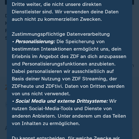
Dritte weiter, die nicht unsere direkten
Dienstleister sind. Wir verwenden deine Daten
Das Unternehmen SpaceX hat eine Rakete von
auch nicht zu kommerziellen Zwecken.
Kalifornien aus in die Erdumlaufbahn geschossen. Die
Falcon-9-Rakete hinterließ einen schimmernden
Zustimmungspflichtige Datenverarbeitung
Streifen am Nachthimmel.
• Personalisierung:
Die Speicherung von
bestimmten Interaktionen ermöglicht uns, dein
Erlebnis im Angebot des ZDF an dich anzupassen
und Personalisierungsfunktionen anzubieten.
nach oben
Dabei personalisieren wir ausschließlich auf
Basis deiner Nutzung von ZDF Streaming, der
ZDFheute und ZDFtivi. Daten von Dritten werden
von uns nicht verwendet.
• Social Media und externe Drittsysteme:
Wir
nutzen Social-Media-Tools und Dienste von
anderen Anbietern. Unter anderem um das Teilen
von Inhalten zu ermöglichen.
Aktuell bei ZDFheute
Du kannst entscheiden, für welche Zwecke wir