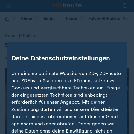
Falcon-9-Rakete: SpaceX
Video
heute
heute
Falcon-9-Rakete
SpaceX schießt Satelliten ins All
:
Deine Datenschutzeinstellungen
|
23.12.2017 | 10:58
Um dir eine optimale Website von ZDF, ZDFheute
und ZDFtivi präsentieren zu können, setzen wir
Cookies und vergleichbare Techniken ein. Einige
der eingesetzten Techniken sind unbedingt
erforderlich für unser Angebot. Mit deiner
Zustimmung dürfen wir und unsere Dienstleister
darüber hinaus Informationen auf deinem Gerät
speichern und/oder abrufen. Dabei geben wir
deine Daten ohne deine Einwilligung nicht an
00:04