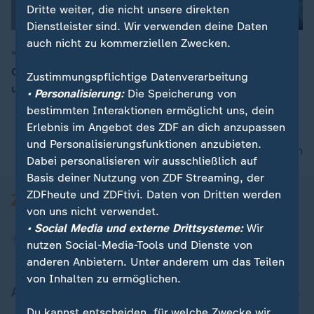
Dritte weiter, die nicht unsere direkten
Dienstleister sind. Wir verwenden deine Daten
auch nicht zu kommerziellen Zwecken.
"Eine neue Zeit braucht eine neue Politik", sagt SPD-
Chef Schulz zu den Sondierungsgesprächen mit CDU
Zustimmungspflichtige Datenverarbeitung
00:05
und CSU.
• Personalisierung:
Die Speicherung von
bestimmten Interaktionen ermöglicht uns, dein
Erlebnis im Angebot des ZDF an dich anzupassen
und Personalisierungsfunktionen anzubieten.
nach oben
Dabei personalisieren wir ausschließlich auf
Basis deiner Nutzung von ZDF Streaming, der
ZDFheute und ZDFtivi. Daten von Dritten werden
von uns nicht verwendet.
• Social Media und externe Drittsysteme:
Wir
nutzen Social-Media-Tools und Dienste von
anderen Anbietern. Unter anderem um das Teilen
von Inhalten zu ermöglichen.
Aktuell bei ZDFheute
Du kannst entscheiden, für welche Zwecke wir