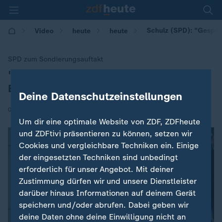
Schulz (SPD): "Gespr
Video
heute
heute
SPD zum Sondierungsauftakt
"Gespräche von entscheidender
:
Bedeutung"
Deine Datenschutzeinstellungen
|
07.01.2018 | 10:40
Um dir eine optimale Website von ZDF, ZDFheute
und ZDFtivi präsentieren zu können, setzen wir
Cookies und vergleichbare Techniken ein. Einige
der eingesetzten Techniken sind unbedingt
erforderlich für unser Angebot. Mit deiner
Zustimmung dürfen wir und unsere Dienstleister
darüber hinaus Informationen auf deinem Gerät
speichern und/oder abrufen. Dabei geben wir
deine Daten ohne deine Einwilligung nicht an