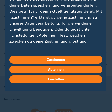
Zuletzt veröffentlicht
deine Daten speichern und verarbeiten dürfen.
Dies betrifft nur dein aktuell genutztes Gerät. Mit
Aktuelle Sendungs-Videos
"Zustimmen" erklärst du deine Zustimmung zu
unserer Datenverarbeitung, für die wir deine
ZDFheute Stories
Einwilligung benötigen. Oder du legst unter
"Einstellungen/Ablehnen" fest, welchen
Themen im Überblick
Zwecken du deine Zustimmung gibst und
welchen nicht. Deine Datenschutzeinstellungen
ZDFheute Update
kannst du jederzeit mit Wirkung für die Zukunft
in deinen Einstellungen widerrufen oder ändern.
Zustimmen
ZDFheute Apps
Ablehnen
Hier findest du das Impressum.
Weitere Informationen findest du in unserer
Einstellen
Datenschutzerklärung.
Nutzungsbedingungen
Datenschutz
Datenschutzeinstellungen
Impressum