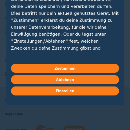
Zuletzt veröffentlicht
deine Daten speichern und verarbeiten dürfen.
Dies betrifft nur dein aktuell genutztes Gerät. Mit
Aktuelle Sendungs-Videos
"Zustimmen" erklärst du deine Zustimmung zu
unserer Datenverarbeitung, für die wir deine
ZDFheute Stories
Einwilligung benötigen. Oder du legst unter
"Einstellungen/Ablehnen" fest, welchen
Themen im Überblick
Zwecken du deine Zustimmung gibst und
welchen nicht. Deine Datenschutzeinstellungen
ZDFheute Update
kannst du jederzeit mit Wirkung für die Zukunft
Zustimmen
in deinen Einstellungen widerrufen oder ändern.
ZDFheute Apps
Ablehnen
Hier findest du das Impressum.
Weitere Informationen findest du in unserer
Einstellen
Datenschutzerklärung.
Nutzungsbedingungen
Datenschutz
Datenschutzeinstellungen
Impressum