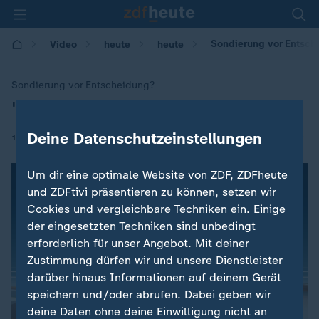
Sondierung vor Entsche
Video
heute
heute
Sondierung vor Entscheidung?
"Berg an ungelösten Streitfragen"
:
Deine Datenschutzeinstellungen
|
16.11.2017 | 15:23
Um dir eine optimale Website von ZDF, ZDFheute
und ZDFtivi präsentieren zu können, setzen wir
Cookies und vergleichbare Techniken ein. Einige
der eingesetzten Techniken sind unbedingt
erforderlich für unser Angebot. Mit deiner
Zustimmung dürfen wir und unsere Dienstleister
darüber hinaus Informationen auf deinem Gerät
speichern und/oder abrufen. Dabei geben wir
deine Daten ohne deine Einwilligung nicht an