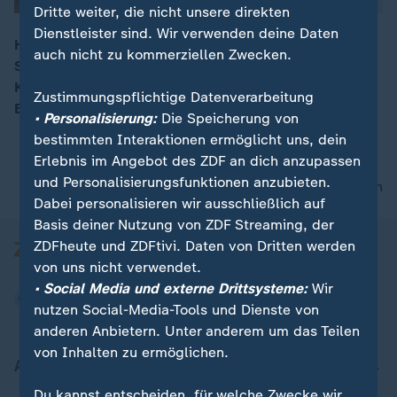
Dritte weiter, die nicht unsere direkten
Dienstleister sind. Wir verwenden deine Daten
Heute Nacht endet die selbstgesetzte Frist für die
auch nicht zu kommerziellen Zwecken.
Sondierungen der Jamaika-Parteien. ZDF-
00:05
Korrespondent Florian Neuhann über die bisherigen
Zustimmungspflichtige Datenverarbeitung
Ergebnisse.
• Personalisierung:
Die Speicherung von
bestimmten Interaktionen ermöglicht uns, dein
Erlebnis im Angebot des ZDF an dich anzupassen
und Personalisierungsfunktionen anzubieten.
nach oben
Dabei personalisieren wir ausschließlich auf
Basis deiner Nutzung von ZDF Streaming, der
ZDFheute und ZDFtivi. Daten von Dritten werden
von uns nicht verwendet.
• Social Media und externe Drittsysteme:
Wir
nutzen Social-Media-Tools und Dienste von
anderen Anbietern. Unter anderem um das Teilen
von Inhalten zu ermöglichen.
Aktuell bei ZDFheute
Du kannst entscheiden, für welche Zwecke wir