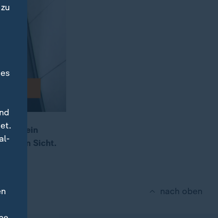
 zu
des
und
et.
ch auf ein
al-
äche in Sicht.
en
nach oben
ne