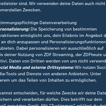
nstleister sind. Wir verwenden deine Daten auch nicht
merziellen Zwecken.
timmungspflichtige Datenverarbeitung
ersonalisierung:
Die Speicherung von bestimmten
eraktionen ermöglicht uns, dein Erlebnis im Angebot 
 an dich anzupassen und Personalisierungsfunktionen
ubieten. Dabei personalisieren wir ausschließlich auf
is deiner Nutzung von ZDF Streaming, der ZDFheute 
tivi. Daten von Dritten werden von uns nicht verwend
t es trotz einer Nachtsitzung noch nicht gelungen, si
ocial Media und externe Drittsysteme:
Wir nutzen Soci
bnis zu verständigen. Bislang ist kein Ende der Gespr
ia-Tools und Dienste von anderen Anbietern. Unter
erem um das Teilen von Inhalten zu ermöglichen.
kannst entscheiden, für welche Zwecke wir deine Dat
ichern und verarbeiten dürfen. Dies betrifft nur dein
uell genutztes Gerät. Mit "Zustimmen" erklärst du dei