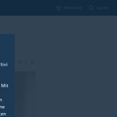
Merkliste
Suche
|
tivi
 Mit
n
ine
ten