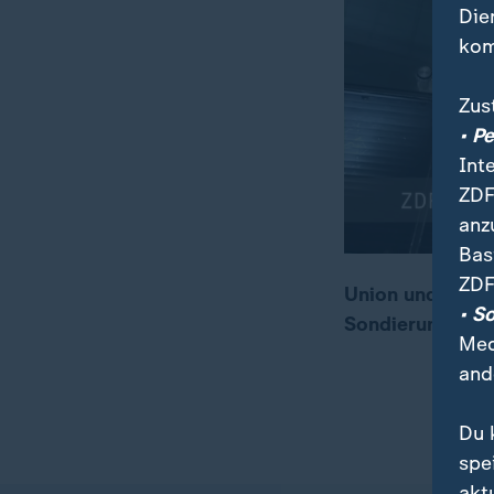
Die
kom
Zus
• P
Int
ZDF
anz
Bas
ZDF
Union und SPD is
• S
Sondierungserge
00:05
00:23
Med
and
Du 
spe
akt