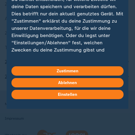
Zuletzt veröffentlicht
deine Daten speichern und verarbeiten dürfen.
Dies betrifft nur dein aktuell genutztes Gerät. Mit
Aktuelle Sendungs-Videos
"Zustimmen" erklärst du deine Zustimmung zu
unserer Datenverarbeitung, für die wir deine
ZDFheute Stories
Einwilligung benötigen. Oder du legst unter
"Einstellungen/Ablehnen" fest, welchen
Themen im Überblick
Zwecken du deine Zustimmung gibst und
welchen nicht. Deine Datenschutzeinstellungen
ZDFheute Update
kannst du jederzeit mit Wirkung für die Zukunft
Zustimmen
in deinen Einstellungen widerrufen oder ändern.
ZDFheute Apps
Ablehnen
Hier findest du das Impressum.
Weitere Informationen findest du in unserer
Einstellen
Datenschutzerklärung.
Nutzungsbedingungen
Datenschutz
Datenschutzeinstellungen
Impressum