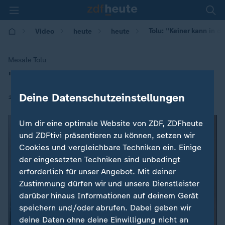
Tolu: "Keiner kann in de
Video
heute
heute
Mesale Tolu
"Keiner kann in der Türkei frei reden"
:
Deine Datenschutzeinstellungen
|
14.02.2018 | 07:54
Um dir eine optimale Website von ZDF, ZDFheute
und ZDFtivi präsentieren zu können, setzen wir
Cookies und vergleichbare Techniken ein. Einige
der eingesetzten Techniken sind unbedingt
erforderlich für unser Angebot. Mit deiner
Zustimmung dürfen wir und unsere Dienstleister
darüber hinaus Informationen auf deinem Gerät
speichern und/oder abrufen. Dabei geben wir
deine Daten ohne deine Einwilligung nicht an