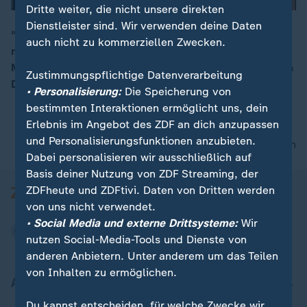
Dritte weiter, die nicht unsere direkten
Dienstleister sind. Wir verwenden deine Daten
"Die Bundesregierung muss sich klar ausdrücken. Die
auch nicht zu kommerziellen Zwecken.
milden Töne bringen nichts", sagt die Journalistin
00:08
Meşale Tolu über den Fall des inhaftierten Journalisten
Zustimmungspflichtige Datenverarbeitung
Deniz Yücel.
• Personalisierung:
Die Speicherung von
bestimmten Interaktionen ermöglicht uns, dein
Erlebnis im Angebot des ZDF an dich anzupassen
und Personalisierungsfunktionen anzubieten.
nach oben
Dabei personalisieren wir ausschließlich auf
Basis deiner Nutzung von ZDF Streaming, der
ZDFheute und ZDFtivi. Daten von Dritten werden
von uns nicht verwendet.
• Social Media und externe Drittsysteme:
Wir
nutzen Social-Media-Tools und Dienste von
anderen Anbietern. Unter anderem um das Teilen
von Inhalten zu ermöglichen.
Aktuell bei ZDFheute
Du kannst entscheiden, für welche Zwecke wir