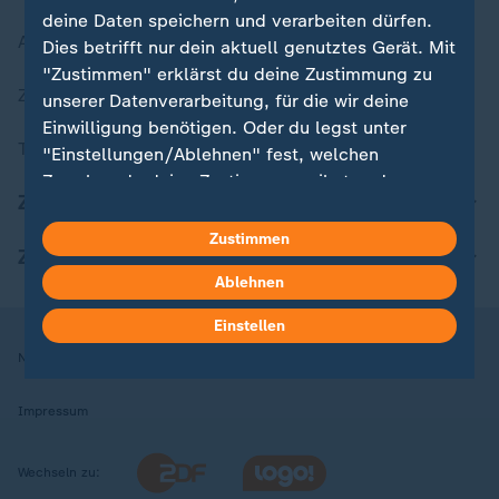
deine Daten speichern und verarbeiten dürfen.
Aktuelle Sendungs-Videos
Dies betrifft nur dein aktuell genutztes Gerät. Mit
"Zustimmen" erklärst du deine Zustimmung zu
ZDFheute Stories
unserer Datenverarbeitung, für die wir deine
Einwilligung benötigen. Oder du legst unter
Themen im Überblick
"Einstellungen/Ablehnen" fest, welchen
Zwecken du deine Zustimmung gibst und
ZDFheute Update
welchen nicht. Deine Datenschutzeinstellungen
kannst du jederzeit mit Wirkung für die Zukunft
Zustimmen
ZDFheute Apps
in deinen Einstellungen widerrufen oder ändern.
Ablehnen
Hier findest du das Impressum.
Einstellen
Weitere Informationen findest du in unserer
Nutzungsbedingungen
Datenschutz
Datenschutzeinstellungen
Datenschutzerklärung.
Impressum
Wechseln zu: