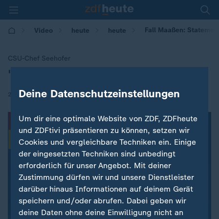
Fall Maaßen: Statemen
Video
heute
heute
CSU-Chef Seehofer
"Maaßen wird Sonderberater"
:
Deine Datenschutzeinstellungen
|
23.09.2018 | 20:12
Um dir eine optimale Website von ZDF, ZDFheute
und ZDFtivi präsentieren zu können, setzen wir
Cookies und vergleichbare Techniken ein. Einige
der eingesetzten Techniken sind unbedingt
erforderlich für unser Angebot. Mit deiner
Zustimmung dürfen wir und unsere Dienstleister
darüber hinaus Informationen auf deinem Gerät
speichern und/oder abrufen. Dabei geben wir
deine Daten ohne deine Einwilligung nicht an