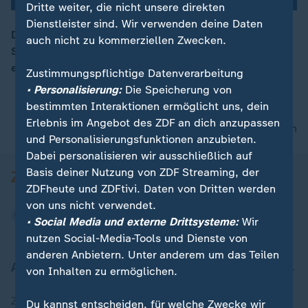
Dritte weiter, die nicht unsere direkten
Dienstleister sind. Wir verwenden deine Daten
Der bisherige Verfassungsschutzchef Maaßen wird
auch nicht zu kommerziellen Zwecken.
Sonderberater beim Bundesinnenminister im Range
00:05
eines Abteilungsleiters, sagt CSU-Chef Seehofer.
Zustimmungspflichtige Datenverarbeitung
• Personalisierung:
Die Speicherung von
bestimmten Interaktionen ermöglicht uns, dein
Erlebnis im Angebot des ZDF an dich anzupassen
nach oben
und Personalisierungsfunktionen anzubieten.
Dabei personalisieren wir ausschließlich auf
Basis deiner Nutzung von ZDF Streaming, der
ZDFheute und ZDFtivi. Daten von Dritten werden
von uns nicht verwendet.
• Social Media und externe Drittsysteme:
Wir
nutzen Social-Media-Tools und Dienste von
anderen Anbietern. Unter anderem um das Teilen
Aktuell bei ZDFheute
von Inhalten zu ermöglichen.
Zuletzt veröffentlicht
Du kannst entscheiden, für welche Zwecke wir