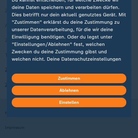
deine Daten speichern und verarbeiten dürfen.
Zuletzt veröffentlicht
Dies betrifft nur dein aktuell genutztes Gerät. Mit
"Zustimmen" erklärst du deine Zustimmung zu
Aktuelle Sendungs-Videos
unserer Datenverarbeitung, für die wir deine
Einwilligung benötigen. Oder du legst unter
ZDFheute Stories
"Einstellungen/Ablehnen" fest, welchen
Zwecken du deine Zustimmung gibst und
Themen im Überblick
welchen nicht. Deine Datenschutzeinstellungen
kannst du jederzeit mit Wirkung für die Zukunft
ZDFheute Update
in deinen Einstellungen widerrufen oder ändern.
Zustimmen
ZDFheute Apps
Hier findest du das Impressum.
Ablehnen
Weitere Informationen findest du in unserer
Einstellen
Datenschutzerklärung.
Nutzungsbedingungen
Datenschutz
Datenschutzeinstellungen
Impressum