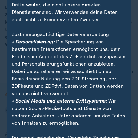
Dritte weiter, die nicht unsere direkten
Die frühere Bundesfamilienministerin Manuela
Dienstleister sind. Wir verwenden deine Daten
Schwesig (SPD) stellt sich zur Wahl als
auch nicht zu kommerziellen Zwecken.
Ministerpräsidentin von Mecklenburg-Vorpommern. Sie
tritt die Nachfolge von Erwin Sellering an, der wegen
Zustimmungspflichtige Datenverarbeitung
einer schweren Krebserkrankung auf seine Ämter
• Personalisierung:
Die Speicherung von
verzichtet.
bestimmten Interaktionen ermöglicht uns, dein
Erlebnis im Angebot des ZDF an dich anzupassen
und Personalisierungsfunktionen anzubieten.
Dabei personalisieren wir ausschließlich auf
nach oben
Basis deiner Nutzung von ZDF Streaming, der
ZDFheute und ZDFtivi. Daten von Dritten werden
von uns nicht verwendet.
• Social Media und externe Drittsysteme:
Wir
nutzen Social-Media-Tools und Dienste von
anderen Anbietern. Unter anderem um das Teilen
von Inhalten zu ermöglichen.
Aktuell bei ZDFheute
Du kannst entscheiden, für welche Zwecke wir