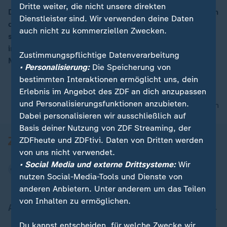
Dritte weiter, die nicht unsere direkten
Die Aufräumarbeiten nach dem gewaltigen Bergsturz in
Dienstleister sind. Wir verwenden deine Daten
der Schweiz werden wohl Jahre andauern. Eine
00:05
auch nicht zu kommerziellen Zwecken.
schnelle Rückkehr für die Bewohner sei nicht möglich,
informierten die Behörden. Am Piz Cengalo waren vier
Zustimmungspflichtige Datenverarbeitung
Millionen Kubikmeter Gestein abgebrochen.
• Personalisierung:
Die Speicherung von
bestimmten Interaktionen ermöglicht uns, dein
Erlebnis im Angebot des ZDF an dich anzupassen
und Personalisierungsfunktionen anzubieten.
nach oben
Dabei personalisieren wir ausschließlich auf
Basis deiner Nutzung von ZDF Streaming, der
ZDFheute und ZDFtivi. Daten von Dritten werden
von uns nicht verwendet.
• Social Media und externe Drittsysteme:
Wir
nutzen Social-Media-Tools und Dienste von
anderen Anbietern. Unter anderem um das Teilen
von Inhalten zu ermöglichen.
Aktuell bei ZDFheute
Du kannst entscheiden, für welche Zwecke wir