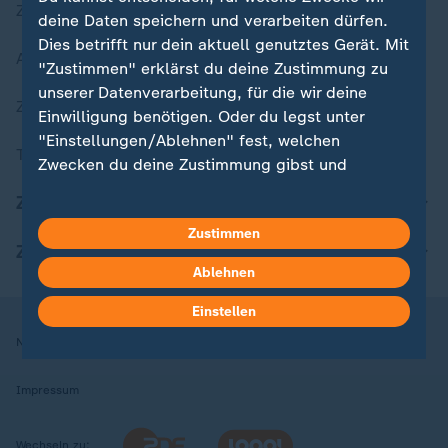
Zuletzt veröffentlicht
deine Daten speichern und verarbeiten dürfen.
Dies betrifft nur dein aktuell genutztes Gerät. Mit
Aktuelle Sendungs-Videos
"Zustimmen" erklärst du deine Zustimmung zu
unserer Datenverarbeitung, für die wir deine
ZDFheute Stories
Einwilligung benötigen. Oder du legst unter
"Einstellungen/Ablehnen" fest, welchen
Themen im Überblick
Zwecken du deine Zustimmung gibst und
welchen nicht. Deine Datenschutzeinstellungen
ZDFheute Update
kannst du jederzeit mit Wirkung für die Zukunft
Zustimmen
in deinen Einstellungen widerrufen oder ändern.
ZDFheute Apps
Ablehnen
Hier findest du das Impressum.
Weitere Informationen findest du in unserer
Einstellen
Datenschutzerklärung.
Nutzungsbedingungen
Datenschutz
Datenschutzeinstellungen
Impressum
Wechseln zu: