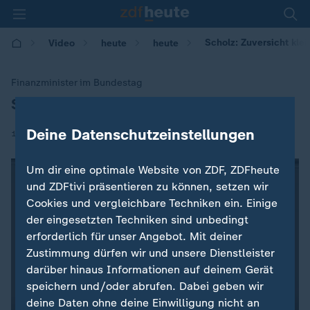
Scholz: Zuversicht kle
Video
heute
heute
Finanzminister im Bundestag
Scholz: Zuversicht geringer geworden
:
Deine Datenschutzeinstellungen
|
11.09.2018 | 10:45
Um dir eine optimale Website von ZDF, ZDFheute
und ZDFtivi präsentieren zu können, setzen wir
Cookies und vergleichbare Techniken ein. Einige
der eingesetzten Techniken sind unbedingt
erforderlich für unser Angebot. Mit deiner
Zustimmung dürfen wir und unsere Dienstleister
darüber hinaus Informationen auf deinem Gerät
speichern und/oder abrufen. Dabei geben wir
deine Daten ohne deine Einwilligung nicht an