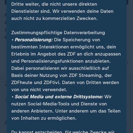
Dritte weiter, die nicht unsere direkten
Dienstleister sind. Wir verwenden deine Daten
Politiker müssen "Sorge tragen, dass unser Land
auch nicht zu kommerziellen Zwecken.
00:05
zuversichtlich nach vorne blickt", forderte Olaf Scholz
(SPD). Die Zuversicht sei in reichen Ländern geringer
Zustimmungspflichtige Datenverarbeitung
geworden.
• Personalisierung:
Die Speicherung von
bestimmten Interaktionen ermöglicht uns, dein
Erlebnis im Angebot des ZDF an dich anzupassen
und Personalisierungsfunktionen anzubieten.
nach oben
Dabei personalisieren wir ausschließlich auf
Basis deiner Nutzung von ZDF Streaming, der
ZDFheute und ZDFtivi. Daten von Dritten werden
von uns nicht verwendet.
• Social Media und externe Drittsysteme:
Wir
nutzen Social-Media-Tools und Dienste von
anderen Anbietern. Unter anderem um das Teilen
von Inhalten zu ermöglichen.
Aktuell bei ZDFheute
Du kannst entscheiden, für welche Zwecke wir