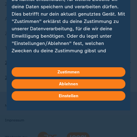
Zuletzt veröffentlicht
deine Daten speichern und verarbeiten dürfen.
Dies betrifft nur dein aktuell genutztes Gerät. Mit
Aktuelle Sendungs-Videos
"Zustimmen" erklärst du deine Zustimmung zu
unserer Datenverarbeitung, für die wir deine
ZDFheute Stories
Einwilligung benötigen. Oder du legst unter
"Einstellungen/Ablehnen" fest, welchen
Themen im Überblick
Zwecken du deine Zustimmung gibst und
welchen nicht. Deine Datenschutzeinstellungen
ZDFheute Update
kannst du jederzeit mit Wirkung für die Zukunft
Zustimmen
in deinen Einstellungen widerrufen oder ändern.
ZDFheute Apps
Ablehnen
Hier findest du das Impressum.
Weitere Informationen findest du in unserer
Einstellen
Datenschutzerklärung.
Nutzungsbedingungen
Datenschutz
Datenschutzeinstellungen
Impressum