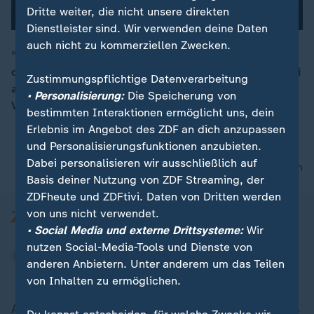
Dritte weiter, die nicht unsere direkten
Dienstleister sind. Wir verwenden deine Daten
auch nicht zu kommerziellen Zwecken.
"Die SPD hat unverändert die Chance, in Zeiten, in
00:05
denen sich Dinge so schnell ändern, als stärkste Partei
Zustimmungspflichtige Datenverarbeitung
aus einem Wahlkampf herauszugehen", sagt
• Personalisierung:
Die Speicherung von
Vizekanzler Olaf Scholz im ZDF-Interview.
bestimmten Interaktionen ermöglicht uns, dein
Erlebnis im Angebot des ZDF an dich anzupassen
und Personalisierungsfunktionen anzubieten.
Dabei personalisieren wir ausschließlich auf
nach oben
Basis deiner Nutzung von ZDF Streaming, der
ZDFheute und ZDFtivi. Daten von Dritten werden
von uns nicht verwendet.
• Social Media und externe Drittsysteme:
Wir
nutzen Social-Media-Tools und Dienste von
anderen Anbietern. Unter anderem um das Teilen
von Inhalten zu ermöglichen.
Aktuell bei ZDFheute