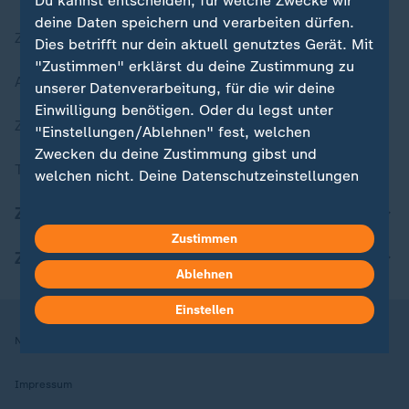
Du kannst entscheiden, für welche Zwecke wir
deine Daten speichern und verarbeiten dürfen.
Zuletzt veröffentlicht
Dies betrifft nur dein aktuell genutztes Gerät. Mit
"Zustimmen" erklärst du deine Zustimmung zu
Aktuelle Sendungs-Videos
unserer Datenverarbeitung, für die wir deine
Einwilligung benötigen. Oder du legst unter
ZDFheute Stories
"Einstellungen/Ablehnen" fest, welchen
Zwecken du deine Zustimmung gibst und
Themen im Überblick
welchen nicht. Deine Datenschutzeinstellungen
kannst du jederzeit mit Wirkung für die Zukunft
ZDFheute Update
in deinen Einstellungen widerrufen oder ändern.
Zustimmen
ZDFheute Apps
Hier findest du das Impressum.
Ablehnen
Weitere Informationen findest du in unserer
Datenschutzerklärung.
Einstellen
Nutzungsbedingungen
Datenschutz
Datenschutzeinstellungen
Impressum