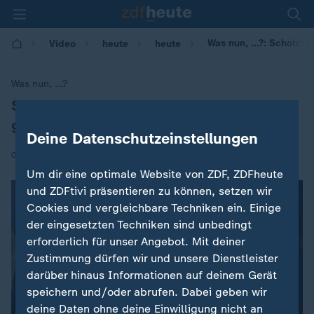
Was nun, ...?: Scholz:
Video
heute
heute
Was nun, ...?
Scholz: SPD kann noch Wahlen
:
gewinnen
Deine Datenschutzeinstellungen
|
03.06.2019 | 17:01
Um dir eine optimale Website von ZDF, ZDFheute
und ZDFtivi präsentieren zu können, setzen wir
Cookies und vergleichbare Techniken ein. Einige
der eingesetzten Techniken sind unbedingt
erforderlich für unser Angebot. Mit deiner
Zustimmung dürfen wir und unsere Dienstleister
darüber hinaus Informationen auf deinem Gerät
speichern und/oder abrufen. Dabei geben wir
deine Daten ohne deine Einwilligung nicht an