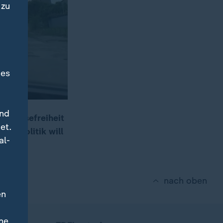
 zu
des
und
 Pressefreiheit
et.
die Politik will
al-
nach oben
en
ne