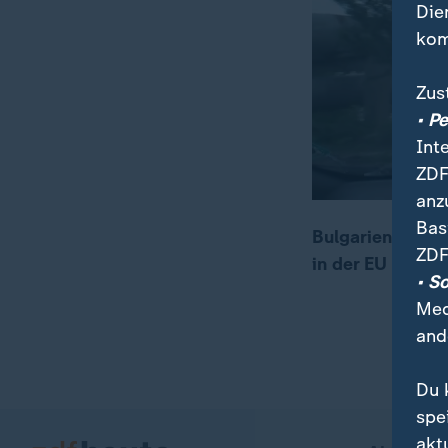
Die
kom
Zus
• P
Int
ZDF
anz
Bas
Bulgarien ist n
ZDF
in der EU Schlus
00:06
02:20
• S
Med
and
Du 
spe
akt