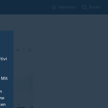
Merkliste
Suche
|
tivi
 Mit
n
ine
ten