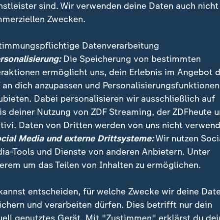
nstleister sind. Wir verwenden deine Daten auch nicht
merziellen Zwecken.
timmungspflichtige Datenverarbeitung
ersonalisierung:
Die Speicherung von bestimmten
eraktionen ermöglicht uns, dein Erlebnis im Angebot 
 an dich anzupassen und Personalisierungsfunktionen
ubieten. Dabei personalisieren wir ausschließlich auf
is deiner Nutzung von ZDF Streaming, der ZDFheute 
ach Angaben von "Reporter ohne Grenzen" beim Thema
tivi. Daten von Dritten werden von uns nicht verwend
slicht. Der Vorwurf: Die Medien berichten nur das, was 
ocial Media und externe Drittsysteme:
Wir nutzen Soci
ia-Tools und Dienste von anderen Anbietern. Unter
erem um das Teilen von Inhalten zu ermöglichen.
kannst entscheiden, für welche Zwecke wir deine Dat
ichern und verarbeiten dürfen. Dies betrifft nur dein
uell genutztes Gerät. Mit "Zustimmen" erklärst du dei