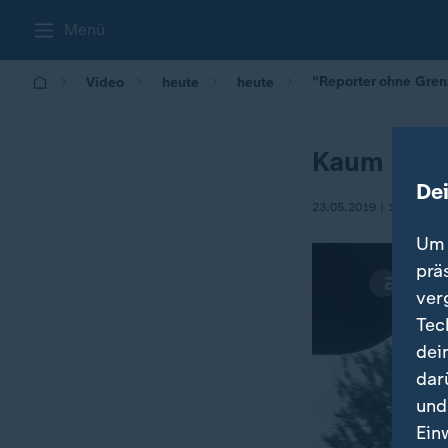
Menü
"Reporter ohne Gren
Video
heute
heute
Kaum Press
De
23.05.2019 | 16:07
Um 
prä
ver
Tec
dei
dar
und
Ein