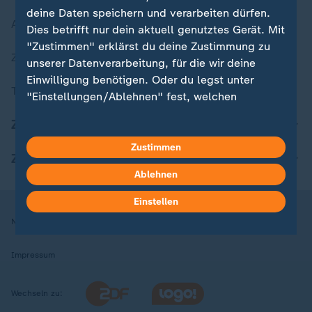
deine Daten speichern und verarbeiten dürfen.
Aktuelle Sendungs-Videos
Dies betrifft nur dein aktuell genutztes Gerät. Mit
"Zustimmen" erklärst du deine Zustimmung zu
ZDFheute Stories
unserer Datenverarbeitung, für die wir deine
Einwilligung benötigen. Oder du legst unter
Themen im Überblick
"Einstellungen/Ablehnen" fest, welchen
Zwecken du deine Zustimmung gibst und
ZDFheute Update
welchen nicht. Deine Datenschutzeinstellungen
kannst du jederzeit mit Wirkung für die Zukunft
Zustimmen
ZDFheute Apps
in deinen Einstellungen widerrufen oder ändern.
Ablehnen
Hier findest du das Impressum.
Einstellen
Weitere Informationen findest du in unserer
Nutzungsbedingungen
Datenschutz
Datenschutzeinstellungen
Datenschutzerklärung.
Impressum
Wechseln zu: