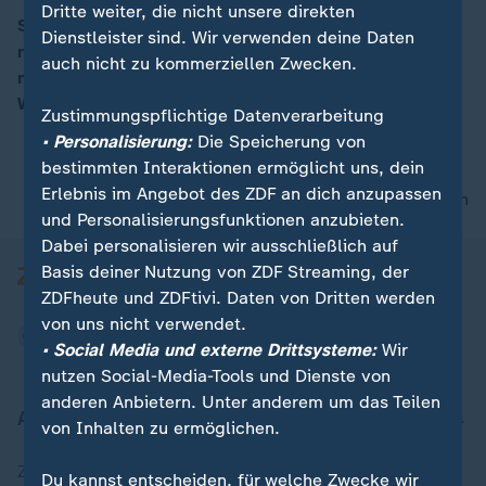
Dritte weiter, die nicht unsere direkten
Sie fühlen sich von rechten Extremisten bedroht. Um
Dienstleister sind. Wir verwenden deine Daten
nicht wehrlos zu sein, lassen sich in den USA immer
00:05
auch nicht zu kommerziellen Zwecken.
mehr Lesben, Schwule, Bi- und Transsexuelle an der
Waffe ausbilden.
Zustimmungspflichtige Datenverarbeitung
• Personalisierung:
Die Speicherung von
bestimmten Interaktionen ermöglicht uns, dein
Erlebnis im Angebot des ZDF an dich anzupassen
nach oben
und Personalisierungsfunktionen anzubieten.
Dabei personalisieren wir ausschließlich auf
Basis deiner Nutzung von ZDF Streaming, der
ZDFheute und ZDFtivi. Daten von Dritten werden
von uns nicht verwendet.
• Social Media und externe Drittsysteme:
Wir
nutzen Social-Media-Tools und Dienste von
anderen Anbietern. Unter anderem um das Teilen
Aktuell bei ZDFheute
von Inhalten zu ermöglichen.
Zuletzt veröffentlicht
Du kannst entscheiden, für welche Zwecke wir