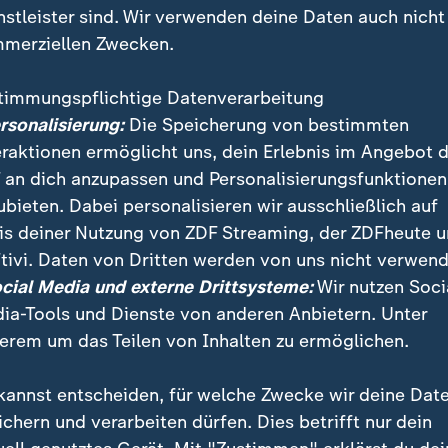
nstleister sind. Wir verwenden deine Daten auch nicht
merziellen Zwecken.
timmungspflichtige Datenverarbeitung
ersonalisierung:
Die Speicherung von bestimmten
eraktionen ermöglicht uns, dein Erlebnis im Angebot 
 an dich anzupassen und Personalisierungsfunktionen
ubieten. Dabei personalisieren wir ausschließlich auf
is deiner Nutzung von ZDF Streaming, der ZDFheute 
tivi. Daten von Dritten werden von uns nicht verwend
Weltklimakonferenz fordern Demonstranten in Bonn d
ocial Media und externe Drittsysteme:
Wir nutzen Soci
r Braunkohle. Nur wenn dieser zügig vollzogen werde,
ia-Tools und Dienste von anderen Anbietern. Unter
ehalten werden, so die Braunkohlegegner.
erem um das Teilen von Inhalten zu ermöglichen.
kannst entscheiden, für welche Zwecke wir deine Dat
ichern und verarbeiten dürfen. Dies betrifft nur dein