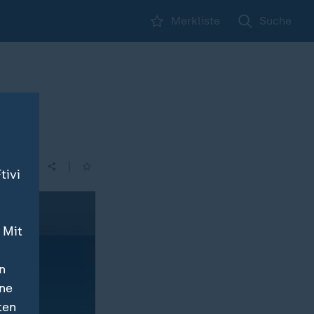
Merkliste
Suche
|
tivi
 Mit
n
ine
ten