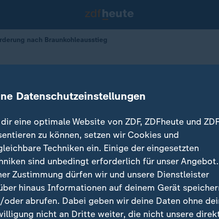
orderung nach Braunkohleausstieg
 nach Braunkohleausstieg
ine Datenschutzeinstellungen
dir eine optimale Website von ZDF, ZDFheute und ZDF
sentieren zu können, setzen wir Cookies und
gleichbare Techniken ein. Einige der eingesetzten
hniken sind unbedingt erforderlich für unser Angebot.
ner Zustimmung dürfen wir und unsere Dienstleister
über hinaus Informationen auf deinem Gerät speicher
/oder abrufen. Dabei geben wir deine Daten ohne de
willigung nicht an Dritte weiter, die nicht unsere direk