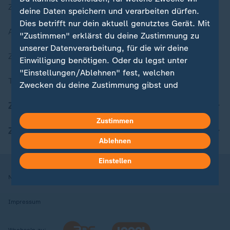
Zuletzt veröffentlicht
deine Daten speichern und verarbeiten dürfen.
Dies betrifft nur dein aktuell genutztes Gerät. Mit
Aktuelle Sendungs-Videos
"Zustimmen" erklärst du deine Zustimmung zu
unserer Datenverarbeitung, für die wir deine
ZDFheute Stories
Einwilligung benötigen. Oder du legst unter
"Einstellungen/Ablehnen" fest, welchen
Themen im Überblick
Zwecken du deine Zustimmung gibst und
welchen nicht. Deine Datenschutzeinstellungen
ZDFheute Update
kannst du jederzeit mit Wirkung für die Zukunft
Zustimmen
in deinen Einstellungen widerrufen oder ändern.
ZDFheute Apps
Ablehnen
Hier findest du das Impressum.
Weitere Informationen findest du in unserer
Einstellen
Datenschutzerklärung.
Nutzungsbedingungen
Datenschutz
Datenschutzeinstellungen
Impressum