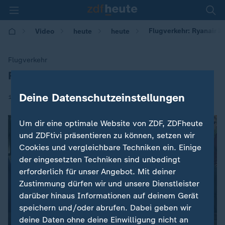
Flugverkehr: Ryanair 
Video
heute
heute
Flugverkehr
Ryanair ändert Handgepäckregeln
:
Deine Datenschutzeinstellungen
|
14.01.2018 | 09:25
Um dir eine optimale Website von ZDF, ZDFheute
und ZDFtivi präsentieren zu können, setzen wir
Cookies und vergleichbare Techniken ein. Einige
der eingesetzten Techniken sind unbedingt
erforderlich für unser Angebot. Mit deiner
Zustimmung dürfen wir und unsere Dienstleister
darüber hinaus Informationen auf deinem Gerät
speichern und/oder abrufen. Dabei geben wir
deine Daten ohne deine Einwilligung nicht an
00:04