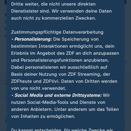
Dritte weiter, die nicht unsere direkten
Dienstleister sind. Wir verwenden deine Daten
Für Ryanair-Passagiere ändern sich ab Montag die
auch nicht zu kommerziellen Zwecken.
Gepäckregeln. Von zwei erlaubten
Handgepäckstücken darf nur noch das kleinere mit in
Zustimmungspflichtige Datenverarbeitung
die Kabine genommen werden.
• Personalisierung:
Die Speicherung von
bestimmten Interaktionen ermöglicht uns, dein
Erlebnis im Angebot des ZDF an dich anzupassen
und Personalisierungsfunktionen anzubieten.
nach oben
Dabei personalisieren wir ausschließlich auf
Basis deiner Nutzung von ZDF Streaming, der
ZDFheute und ZDFtivi. Daten von Dritten werden
von uns nicht verwendet.
• Social Media und externe Drittsysteme:
Wir
nutzen Social-Media-Tools und Dienste von
anderen Anbietern. Unter anderem um das Teilen
von Inhalten zu ermöglichen.
Aktuell bei ZDFheute
Du kannst entscheiden, für welche Zwecke wir