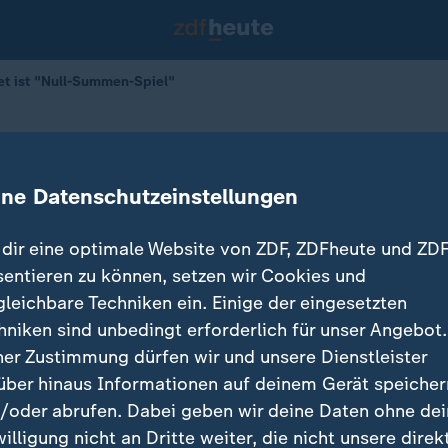
et ist "Null-Summen-Spiel"
et ist "Null-Summen-Spiel"
ine Datenschutzeinstellungen
dir eine optimale Website von ZDF, ZDFheute und ZDF
sentieren zu können, setzen wir Cookies und
gleichbare Techniken ein. Einige der eingesetzten
hniken sind unbedingt erforderlich für unser Angebot.
ner Zustimmung dürfen wir und unsere Dienstleister
über hinaus Informationen auf deinem Gerät speicher
/oder abrufen. Dabei geben wir deine Daten ohne de
willigung nicht an Dritte weiter, die nicht unsere direk