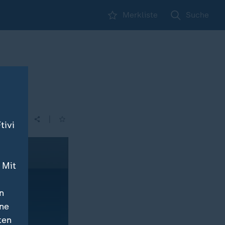
Merkliste
Suche
|
tivi
 Mit
n
ine
ten