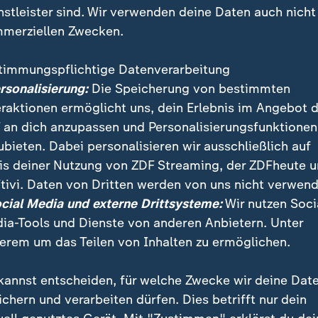
nstleister sind. Wir verwenden deine Daten auch nicht
merziellen Zwecken.
timmungspflichtige Datenverarbeitung
ersonalisierung:
Die Speicherung von bestimmten
eraktionen ermöglicht uns, dein Erlebnis im Angebot 
 an dich anzupassen und Personalisierungsfunktionen
ubieten. Dabei personalisieren wir ausschließlich auf
is deiner Nutzung von ZDF Streaming, der ZDFheute 
tivi. Daten von Dritten werden von uns nicht verwend
paket ist für die Bürger ein "Null-Summen-Spiel", sa
ocial Media und externe Drittsysteme:
Wir nutzen Soci
euhann. Während auf der einen Seite Beiträge gesen
ia-Tools und Dienste von anderen Anbietern. Unter
nderer Stelle.
erem um das Teilen von Inhalten zu ermöglichen.
kannst entscheiden, für welche Zwecke wir deine Dat
ichern und verarbeiten dürfen. Dies betrifft nur dein