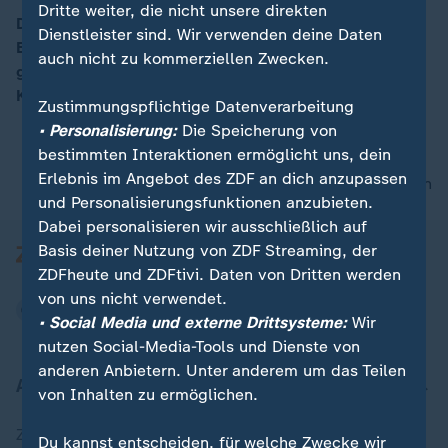
Dritte weiter, die nicht unsere direkten
Die Spitzen der Koalitionsfraktionen haben sich zu
Dienstleister sind. Wir verwenden deine Daten
Beginn der Klausurtagung auf der Zugspitze einig
00:05
auch nicht zu kommerziellen Zwecken.
gezeigt. Jetzt sollen die Gesetzesvorhaben aus dem
Koalitionsvertrag angegangen werden.
Zustimmungspflichtige Datenverarbeitung
• Personalisierung:
Die Speicherung von
bestimmten Interaktionen ermöglicht uns, dein
Erlebnis im Angebot des ZDF an dich anzupassen
nach oben
und Personalisierungsfunktionen anzubieten.
Dabei personalisieren wir ausschließlich auf
Basis deiner Nutzung von ZDF Streaming, der
ZDFheute und ZDFtivi. Daten von Dritten werden
von uns nicht verwendet.
• Social Media und externe Drittsysteme:
Wir
nutzen Social-Media-Tools und Dienste von
anderen Anbietern. Unter anderem um das Teilen
Aktuell bei ZDFheute
von Inhalten zu ermöglichen.
Zuletzt veröffentlicht
Du kannst entscheiden, für welche Zwecke wir