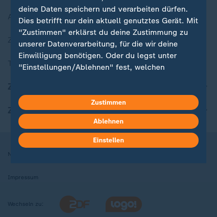
deine Daten speichern und verarbeiten dürfen.
Aktuelle Sendungs-Videos
Dies betrifft nur dein aktuell genutztes Gerät. Mit
"Zustimmen" erklärst du deine Zustimmung zu
ZDFheute Stories
unserer Datenverarbeitung, für die wir deine
Einwilligung benötigen. Oder du legst unter
Themen im Überblick
"Einstellungen/Ablehnen" fest, welchen
Zwecken du deine Zustimmung gibst und
ZDFheute Update
welchen nicht. Deine Datenschutzeinstellungen
kannst du jederzeit mit Wirkung für die Zukunft
Zustimmen
ZDFheute Apps
in deinen Einstellungen widerrufen oder ändern.
Ablehnen
Hier findest du das Impressum.
Einstellen
Weitere Informationen findest du in unserer
Nutzungsbedingungen
Datenschutz
Datenschutzeinstellungen
Datenschutzerklärung.
Impressum
Wechseln zu: