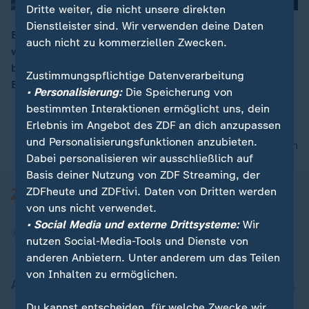
Dritte weiter, die nicht unsere direkten
Dienstleister sind. Wir verwenden deine Daten
Bei einem Gipfeltreffen in Teheran wurde über das
auch nicht zu kommerziellen Zwecken.
weitere Vorgehen in der syrischen Provinz Idlib
00:09
beraten. Der russische Präsident Putin hat sich für die
Zustimmungspflichtige Datenverarbeitung
Befreiung Idlibs ausgesprochen.
• Personalisierung:
Die Speicherung von
bestimmten Interaktionen ermöglicht uns, dein
Erlebnis im Angebot des ZDF an dich anzupassen
und Personalisierungsfunktionen anzubieten.
nach oben
Dabei personalisieren wir ausschließlich auf
Basis deiner Nutzung von ZDF Streaming, der
ZDFheute und ZDFtivi. Daten von Dritten werden
von uns nicht verwendet.
• Social Media und externe Drittsysteme:
Wir
nutzen Social-Media-Tools und Dienste von
anderen Anbietern. Unter anderem um das Teilen
von Inhalten zu ermöglichen.
Aktuell bei ZDFheute
Du kannst entscheiden, für welche Zwecke wir