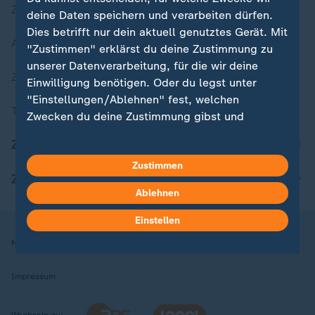
Zuletzt veröffentlicht
deine Daten speichern und verarbeiten dürfen.
Dies betrifft nur dein aktuell genutztes Gerät. Mit
Aktuelle Sendungs-Videos
"Zustimmen" erklärst du deine Zustimmung zu
unserer Datenverarbeitung, für die wir deine
ZDFheute Stories
Einwilligung benötigen. Oder du legst unter
"Einstellungen/Ablehnen" fest, welchen
Themen im Überblick
Zwecken du deine Zustimmung gibst und
welchen nicht. Deine Datenschutzeinstellungen
ZDFheute Update
kannst du jederzeit mit Wirkung für die Zukunft
Zustimmen
in deinen Einstellungen widerrufen oder ändern.
ZDFheute Apps
Ablehnen
Hier findest du das Impressum.
Weitere Informationen findest du in unserer
Einstellen
Datenschutzerklärung.
Nutzungsbedingungen
Datenschutz
Datenschutzeinstellungen
Impressum