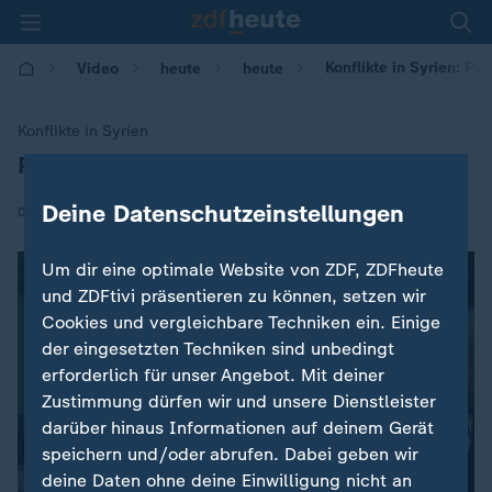
Konflikte in Syrien: Put
Video
heute
heute
Konflikte in Syrien
Putin fordert Befreiung Idlibs
:
Deine Datenschutzeinstellungen
|
07.09.2018 | 16:14
Um dir eine optimale Website von ZDF, ZDFheute
und ZDFtivi präsentieren zu können, setzen wir
Cookies und vergleichbare Techniken ein. Einige
der eingesetzten Techniken sind unbedingt
erforderlich für unser Angebot. Mit deiner
Zustimmung dürfen wir und unsere Dienstleister
darüber hinaus Informationen auf deinem Gerät
speichern und/oder abrufen. Dabei geben wir
deine Daten ohne deine Einwilligung nicht an