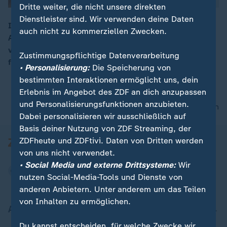
Dritte weiter, die nicht unsere direkten
Dienstleister sind. Wir verwenden deine Daten
Im Prozess um die Waffenlieferung an den Münchner
auch nicht zu kommerziellen Zwecken.
Amokläufer ist der Angeklagte zu sieben Jahren Haft
00:08
verurteilt worden – unter anderem wegen neunfacher
Zustimmungspflichtige Datenverarbeitung
fahrlässiger Tötung.
• Personalisierung:
Die Speicherung von
bestimmten Interaktionen ermöglicht uns, dein
Erlebnis im Angebot des ZDF an dich anzupassen
und Personalisierungsfunktionen anzubieten.
nach oben
Dabei personalisieren wir ausschließlich auf
Basis deiner Nutzung von ZDF Streaming, der
ZDFheute und ZDFtivi. Daten von Dritten werden
von uns nicht verwendet.
• Social Media und externe Drittsysteme:
Wir
nutzen Social-Media-Tools und Dienste von
anderen Anbietern. Unter anderem um das Teilen
von Inhalten zu ermöglichen.
Aktuell bei ZDFheute
Du kannst entscheiden, für welche Zwecke wir