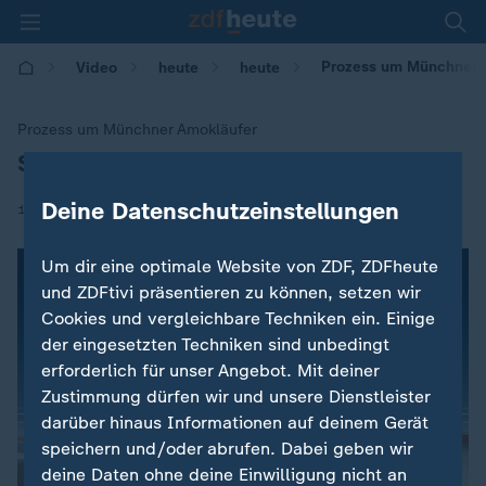
Prozess um Münchner A
Video
heute
heute
Prozess um Münchner Amokläufer
Sieben Jahre Haft für Waffenhändler
:
Deine Datenschutzeinstellungen
|
19.01.2018 | 15:36
Um dir eine optimale Website von ZDF, ZDFheute
und ZDFtivi präsentieren zu können, setzen wir
Cookies und vergleichbare Techniken ein. Einige
der eingesetzten Techniken sind unbedingt
erforderlich für unser Angebot. Mit deiner
Zustimmung dürfen wir und unsere Dienstleister
darüber hinaus Informationen auf deinem Gerät
speichern und/oder abrufen. Dabei geben wir
deine Daten ohne deine Einwilligung nicht an