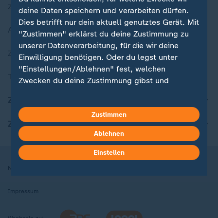
Zuletzt veröffentlicht
deine Daten speichern und verarbeiten dürfen.
Dies betrifft nur dein aktuell genutztes Gerät. Mit
Aktuelle Sendungs-Videos
"Zustimmen" erklärst du deine Zustimmung zu
unserer Datenverarbeitung, für die wir deine
ZDFheute Stories
Einwilligung benötigen. Oder du legst unter
"Einstellungen/Ablehnen" fest, welchen
Themen im Überblick
Zwecken du deine Zustimmung gibst und
welchen nicht. Deine Datenschutzeinstellungen
ZDFheute Update
kannst du jederzeit mit Wirkung für die Zukunft
Zustimmen
in deinen Einstellungen widerrufen oder ändern.
ZDFheute Apps
Ablehnen
Hier findest du das Impressum.
Weitere Informationen findest du in unserer
Einstellen
Datenschutzerklärung.
Nutzungsbedingungen
Datenschutz
Datenschutzeinstellungen
Impressum