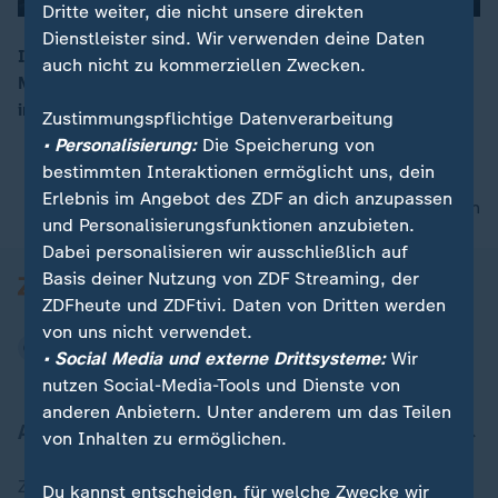
Dritte weiter, die nicht unsere direkten
Dienstleister sind. Wir verwenden deine Daten
In Ungarn haben tausende Menschen gegen
auch nicht zu kommerziellen Zwecken.
00:05
Ministerpräsident Orban demonstriert. Er soll morgen
im Parlament wiedergewählt werden.
Zustimmungspflichtige Datenverarbeitung
• Personalisierung:
Die Speicherung von
bestimmten Interaktionen ermöglicht uns, dein
Erlebnis im Angebot des ZDF an dich anzupassen
nach oben
und Personalisierungsfunktionen anzubieten.
Dabei personalisieren wir ausschließlich auf
Basis deiner Nutzung von ZDF Streaming, der
ZDFheute und ZDFtivi. Daten von Dritten werden
von uns nicht verwendet.
• Social Media und externe Drittsysteme:
Wir
nutzen Social-Media-Tools und Dienste von
anderen Anbietern. Unter anderem um das Teilen
Aktuell bei ZDFheute
von Inhalten zu ermöglichen.
Zuletzt veröffentlicht
Du kannst entscheiden, für welche Zwecke wir