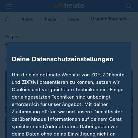
Ungarn: Tausende prot
Video
heute
heute
Ungarn
Tausende protestieren gegen Orban
:
Deine Datenschutzeinstellungen
|
09.05.2018 | 08:05
Um dir eine optimale Website von ZDF, ZDFheute
und ZDFtivi präsentieren zu können, setzen wir
Cookies und vergleichbare Techniken ein. Einige
der eingesetzten Techniken sind unbedingt
erforderlich für unser Angebot. Mit deiner
Zustimmung dürfen wir und unsere Dienstleister
darüber hinaus Informationen auf deinem Gerät
speichern und/oder abrufen. Dabei geben wir
deine Daten ohne deine Einwilligung nicht an