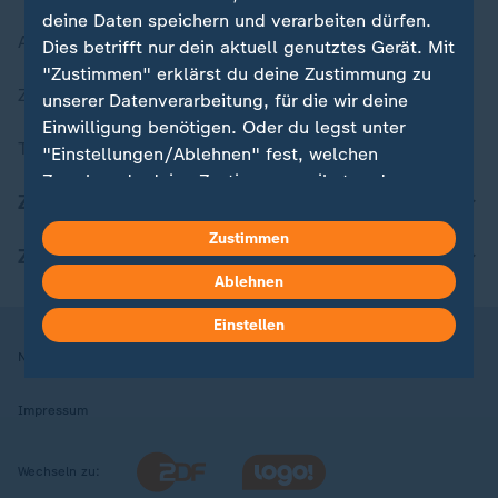
deine Daten speichern und verarbeiten dürfen.
Aktuelle Sendungs-Videos
Dies betrifft nur dein aktuell genutztes Gerät. Mit
"Zustimmen" erklärst du deine Zustimmung zu
ZDFheute Stories
unserer Datenverarbeitung, für die wir deine
Einwilligung benötigen. Oder du legst unter
Themen im Überblick
"Einstellungen/Ablehnen" fest, welchen
Zwecken du deine Zustimmung gibst und
ZDFheute Update
welchen nicht. Deine Datenschutzeinstellungen
kannst du jederzeit mit Wirkung für die Zukunft
Zustimmen
ZDFheute Apps
in deinen Einstellungen widerrufen oder ändern.
Ablehnen
Hier findest du das Impressum.
Einstellen
Weitere Informationen findest du in unserer
Nutzungsbedingungen
Datenschutz
Datenschutzeinstellungen
Datenschutzerklärung.
Impressum
Wechseln zu: