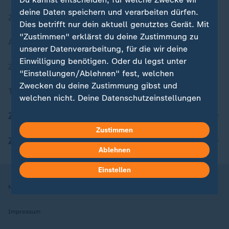
deine Daten speichern und verarbeiten dürfen.
Zuletzt veröffentlicht
Dies betrifft nur dein aktuell genutztes Gerät. Mit
"Zustimmen" erklärst du deine Zustimmung zu
Aktuelle Sendungs-Videos
unserer Datenverarbeitung, für die wir deine
Einwilligung benötigen. Oder du legst unter
ZDFheute Stories
"Einstellungen/Ablehnen" fest, welchen
Zwecken du deine Zustimmung gibst und
Themen im Überblick
welchen nicht. Deine Datenschutzeinstellungen
kannst du jederzeit mit Wirkung für die Zukunft
ZDFheute Update
in deinen Einstellungen widerrufen oder ändern.
Zustimmen
ZDFheute Apps
Hier findest du das Impressum.
Ablehnen
Weitere Informationen findest du in unserer
Einstellen
Datenschutzerklärung.
Nutzungsbedingungen
Datenschutz
Datenschutzeinstellungen
Impressum