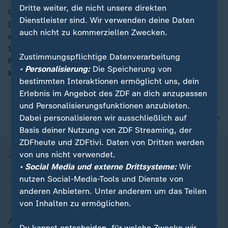
Dritte weiter, die nicht unsere direkten
US-Präsident Barack Obama verabschiedet sich von
Dienstleister sind. Wir verwenden deine Daten
Deutschland. Sechsmal schaute er seit 2008 vorbei,
00:05
auch nicht zu kommerziellen Zwecken.
einmal als Präsidentschaftskandidat, fünfmal als
Staatsoberhaupt. Hier hat er gelernt, wie man eine
Zustimmungspflichtige Datenverarbeitung
Parade abläuft. Und dass man Lederhosen kaufen
• Personalisierung:
Die Speicherung von
kann.
bestimmten Interaktionen ermöglicht uns, dein
Erlebnis im Angebot des ZDF an dich anzupassen
und Personalisierungsfunktionen anzubieten.
Dabei personalisieren wir ausschließlich auf
nach oben
Basis deiner Nutzung von ZDF Streaming, der
ZDFheute und ZDFtivi. Daten von Dritten werden
von uns nicht verwendet.
• Social Media und externe Drittsysteme:
Wir
nutzen Social-Media-Tools und Dienste von
anderen Anbietern. Unter anderem um das Teilen
von Inhalten zu ermöglichen.
Aktuell bei ZDFheute
Du kannst entscheiden, für welche Zwecke wir