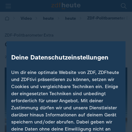
ZDF-Politbarometer Ex
Video
heute
heute
ZDF-Politbarometer Extra
Grüne legen in Umfragewerten zu
:
Deine Datenschutzeinstellungen
|
21.09.2018 | 15:26
Um dir eine optimale Website von ZDF, ZDFheute
und ZDFtivi präsentieren zu können, setzen wir
Cookies und vergleichbare Techniken ein. Einige
der eingesetzten Techniken sind unbedingt
erforderlich für unser Angebot. Mit deiner
Zustimmung dürfen wir und unsere Dienstleister
darüber hinaus Informationen auf deinem Gerät
speichern und/oder abrufen. Dabei geben wir
deine Daten ohne deine Einwilligung nicht an