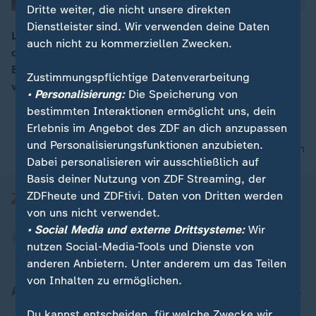
Dritte weiter, die nicht unsere direkten
Dienstleister sind. Wir verwenden deine Daten
Laut Umfragewerten des ZDF-Politbarometers könnten
auch nicht zu kommerziellen Zwecken.
die Grünen bei den kommenden Landtagswahlen in
00:05
Bayern und auch in Hessen Rekordergebnisse
Zustimmungspflichtige Datenverarbeitung
verzeichnen.
• Personalisierung:
Die Speicherung von
bestimmten Interaktionen ermöglicht uns, dein
Erlebnis im Angebot des ZDF an dich anzupassen
und Personalisierungsfunktionen anzubieten.
nach oben
Dabei personalisieren wir ausschließlich auf
Basis deiner Nutzung von ZDF Streaming, der
ZDFheute und ZDFtivi. Daten von Dritten werden
von uns nicht verwendet.
• Social Media und externe Drittsysteme:
Wir
nutzen Social-Media-Tools und Dienste von
anderen Anbietern. Unter anderem um das Teilen
von Inhalten zu ermöglichen.
Aktuell bei ZDFheute
Du kannst entscheiden, für welche Zwecke wir