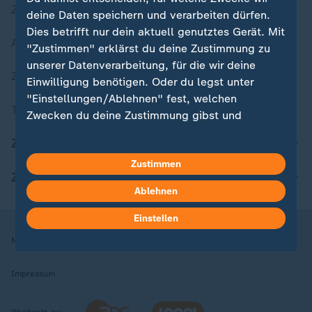
Zuletzt veröffentlicht
deine Daten speichern und verarbeiten dürfen.
Dies betrifft nur dein aktuell genutztes Gerät. Mit
Aktuelle Sendungs-Videos
"Zustimmen" erklärst du deine Zustimmung zu
unserer Datenverarbeitung, für die wir deine
ZDFheute Stories
Einwilligung benötigen. Oder du legst unter
"Einstellungen/Ablehnen" fest, welchen
Themen im Überblick
Zwecken du deine Zustimmung gibst und
welchen nicht. Deine Datenschutzeinstellungen
ZDFheute Update
kannst du jederzeit mit Wirkung für die Zukunft
Zustimmen
in deinen Einstellungen widerrufen oder ändern.
ZDFheute Apps
Ablehnen
Hier findest du das Impressum.
Weitere Informationen findest du in unserer
Einstellen
Datenschutzerklärung.
Nutzungsbedingungen
Datenschutz
Datenschutzeinstellungen
Impressum