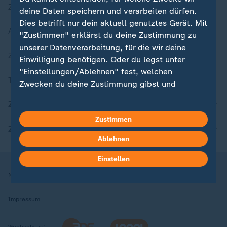
Zuletzt veröffentlicht
deine Daten speichern und verarbeiten dürfen.
Dies betrifft nur dein aktuell genutztes Gerät. Mit
Aktuelle Sendungs-Videos
"Zustimmen" erklärst du deine Zustimmung zu
unserer Datenverarbeitung, für die wir deine
ZDFheute Stories
Einwilligung benötigen. Oder du legst unter
"Einstellungen/Ablehnen" fest, welchen
Themen im Überblick
Zwecken du deine Zustimmung gibst und
welchen nicht. Deine Datenschutzeinstellungen
ZDFheute Update
kannst du jederzeit mit Wirkung für die Zukunft
Zustimmen
in deinen Einstellungen widerrufen oder ändern.
ZDFheute Apps
Ablehnen
Hier findest du das Impressum.
Weitere Informationen findest du in unserer
Einstellen
Datenschutzerklärung.
Nutzungsbedingungen
Datenschutz
Datenschutzeinstellungen
Impressum