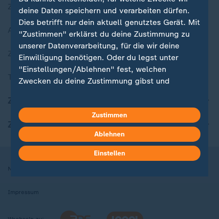
Zuletzt veröffentlicht
deine Daten speichern und verarbeiten dürfen.
Dies betrifft nur dein aktuell genutztes Gerät. Mit
Aktuelle Sendungs-Videos
"Zustimmen" erklärst du deine Zustimmung zu
unserer Datenverarbeitung, für die wir deine
ZDFheute Stories
Einwilligung benötigen. Oder du legst unter
"Einstellungen/Ablehnen" fest, welchen
Themen im Überblick
Zwecken du deine Zustimmung gibst und
welchen nicht. Deine Datenschutzeinstellungen
ZDFheute Update
kannst du jederzeit mit Wirkung für die Zukunft
Zustimmen
in deinen Einstellungen widerrufen oder ändern.
ZDFheute Apps
Ablehnen
Hier findest du das Impressum.
Weitere Informationen findest du in unserer
Einstellen
Datenschutzerklärung.
Nutzungsbedingungen
Datenschutz
Datenschutzeinstellungen
Impressum