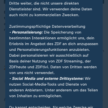
Dritte weiter, die nicht unsere direkten
Dienstleister sind. Wir verwenden deine Daten
Eine Passagiermaschine der Airline Pegasus ist in der
00:04
auch nicht zu kommerziellen Zwecken.
türkischen Stadt Trabzon von der Landebahn
abgekommen. Medienberichten zufolge wurde
Zustimmungspflichtige Datenverarbeitung
niemand verletzt.
• Personalisierung:
Die Speicherung von
bestimmten Interaktionen ermöglicht uns, dein
Erlebnis im Angebot des ZDF an dich anzupassen
und Personalisierungsfunktionen anzubieten.
nach oben
Dabei personalisieren wir ausschließlich auf
Basis deiner Nutzung von ZDF Streaming, der
ZDFheute und ZDFtivi. Daten von Dritten werden
von uns nicht verwendet.
• Social Media und externe Drittsysteme:
Wir
nutzen Social-Media-Tools und Dienste von
anderen Anbietern. Unter anderem um das Teilen
von Inhalten zu ermöglichen.
Aktuell bei ZDFheute
Du kannst entscheiden, für welche Zwecke wir