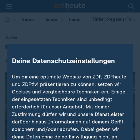
Türkei: Pegasus-Flugz
Video
heute
heute
Türkei
Pegasus-Flugzeug kommt von Piste ab
:
Deine Datenschutzeinstellungen
|
14.01.2018 | 13:43
Um dir eine optimale Website von ZDF, ZDFheute
und ZDFtivi präsentieren zu können, setzen wir
Cookies und vergleichbare Techniken ein. Einige
der eingesetzten Techniken sind unbedingt
erforderlich für unser Angebot. Mit deiner
Zustimmung dürfen wir und unsere Dienstleister
darüber hinaus Informationen auf deinem Gerät
speichern und/oder abrufen. Dabei geben wir
deine Daten ohne deine Einwilligung nicht an