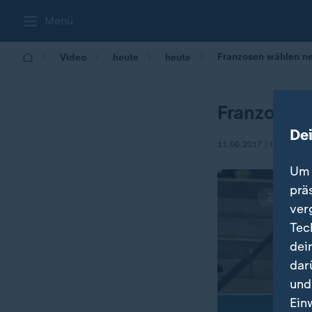
Menü
Franzosen wählen n
Video
heute
heute
Franzosen
De
11.06.2017 | 08:57
Um 
prä
ver
Tec
dei
dar
und
Ein