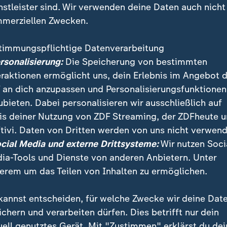
nstleister sind. Wir verwenden deine Daten auch nicht
merziellen Zwecken.
timmungspflichtige Datenverarbeitung
ersonalisierung:
Die Speicherung von bestimmten
eraktionen ermöglicht uns, dein Erlebnis im Angebot 
 an dich anzupassen und Personalisierungsfunktionen
ubieten. Dabei personalisieren wir ausschließlich auf
is deiner Nutzung von ZDF Streaming, der ZDFheute 
von Emmanuel Macron bei der Präsidentenwahl wählen
tivi. Daten von Dritten werden von uns nicht verwend
 Nationalversammlung. Für den sozialliberalen Staats
ocial Media und externe Drittsysteme:
Wir nutzen Soci
khalt für sein Reformprogramm.
ia-Tools und Dienste von anderen Anbietern. Unter
erem um das Teilen von Inhalten zu ermöglichen.
kannst entscheiden, für welche Zwecke wir deine Dat
ichern und verarbeiten dürfen. Dies betrifft nur dein
uell genutztes Gerät. Mit "Zustimmen" erklärst du dei