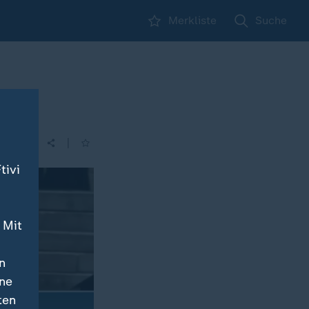
Merkliste
Suche
|
tivi
 Mit
n
ine
ten