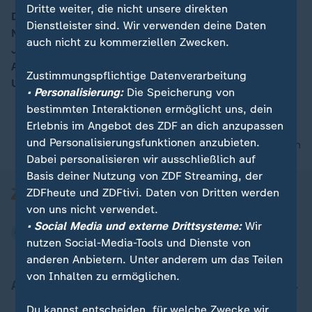
Dritte weiter, die nicht unsere direkten
Der UN-Sicherheitsrat hat den jüngsten Raketentest
Dienstleister sind. Wir verwenden deine Daten
Nordkoreas einstimmig verurteilt. Machthaber Kim
00:05
auch nicht zu kommerziellen Zwecken.
Jong Un zeigt sich weiter unbeeindruckt. Ziel seines
Atomprogramms sei, ein Machtgleichgewicht mit den
Zustimmungspflichtige Datenverarbeitung
USA zu erreichen.
• Personalisierung:
Die Speicherung von
bestimmten Interaktionen ermöglicht uns, dein
Erlebnis im Angebot des ZDF an dich anzupassen
und Personalisierungsfunktionen anzubieten.
nach oben
Dabei personalisieren wir ausschließlich auf
Basis deiner Nutzung von ZDF Streaming, der
ZDFheute und ZDFtivi. Daten von Dritten werden
von uns nicht verwendet.
• Social Media und externe Drittsysteme:
Wir
nutzen Social-Media-Tools und Dienste von
anderen Anbietern. Unter anderem um das Teilen
von Inhalten zu ermöglichen.
Aktuell bei ZDFheute
Du kannst entscheiden, für welche Zwecke wir