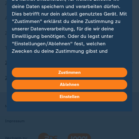
Zuletzt veröffentlicht
deine Daten speichern und verarbeiten dürfen.
Dies betrifft nur dein aktuell genutztes Gerät. Mit
Aktuelle Sendungs-Videos
"Zustimmen" erklärst du deine Zustimmung zu
unserer Datenverarbeitung, für die wir deine
ZDFheute Stories
Einwilligung benötigen. Oder du legst unter
"Einstellungen/Ablehnen" fest, welchen
Themen im Überblick
Zwecken du deine Zustimmung gibst und
welchen nicht. Deine Datenschutzeinstellungen
ZDFheute Update
kannst du jederzeit mit Wirkung für die Zukunft
Zustimmen
in deinen Einstellungen widerrufen oder ändern.
ZDFheute Apps
Ablehnen
Hier findest du das Impressum.
Weitere Informationen findest du in unserer
Einstellen
Datenschutzerklärung.
Nutzungsbedingungen
Datenschutz
Datenschutzeinstellungen
Impressum
Wechseln zu: